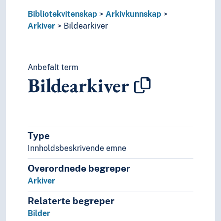
Navn, personer og skikkelser
Næringsliv og økonomi
Bibliotekvitenskap
Arkivkunnskap
Pedagogikk
Arkiver
Bildearkiver
Psykologi
Realfag
Religionsvitenskap
Anbefalt term
Rettsvitenskap
Bildearkiver
Samfunnsvitenskap
Språk
Tid i enheter, stadier og perioder
Type
Innholdsbeskrivende emne
Overordnede begreper
Arkiver
Relaterte begreper
Bilder