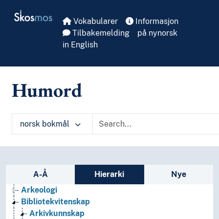
Skip to main
Skosmos
Vokabularer
Informasjon
Tilbakemelding
på nynorsk
in English
Humord
norsk bokmål
Sidefelt: navigér i vokabularet på ulike m
A-Å
Hierarki
Nye
Arkeologi
Bibliotekvitenskap
Arkivkunnskap