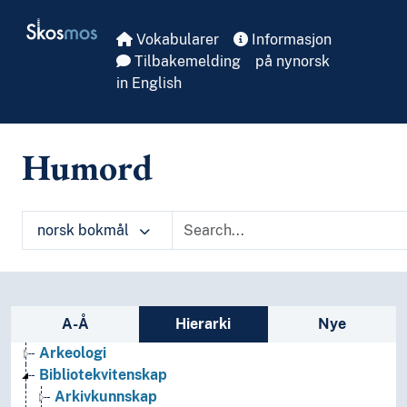
Skip to main
Skosmos
Vokabularer
Informasjon
Tilbakemelding
på nynorsk
in English
Humord
norsk bokmål
Sidefelt: navigér i vokabularet på ulike m
A-Å
Hierarki
Nye
Arkeologi
Bibliotekvitenskap
Arkivkunnskap