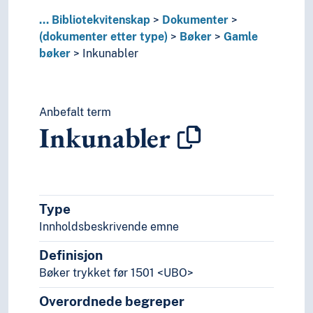
Dekreter
...
Bibliotekvitenskap
Dokumenter
Diskografier
(dokumenter etter type)
Bøker
Gamle
Dåpsattester
bøker
Inkunabler
Elektroniske ressurser
Encyklikaer
Etiketter
Etterlatte skrifter
Anbefalt term
Inkunabler
Faksimiler
Festskrifter
Flygeblader
Forskningsrapporter
Førerkort
Type
Førsteutgaver
Innholdsbeskrivende emne
Håndfestinger
Håndskrifter
Definisjon
Innbydelsesskrift
Bøker trykket før 1501 <UBO>
Jiandu
Journaler
Overordnede begreper
Kalendarier