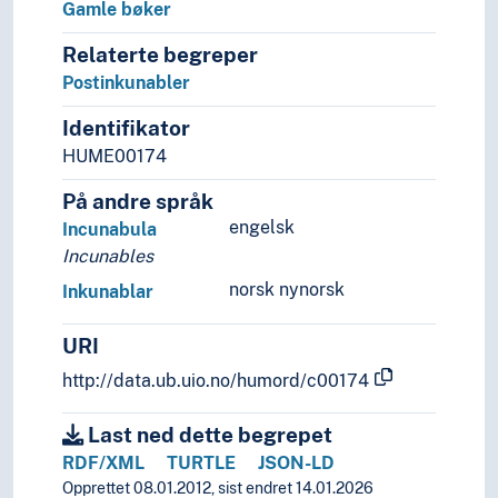
Gamle bøker
Kalendere
Kart
Relaterte begreper
Kataloger
Postinkunabler
Konnossementer
Identifikator
Kontrakter
HUME00174
Lønnsoppgaver
Manuskripter
På andre språk
Mikroformer
engelsk
Incunabula
Musikktrykk
Incunables
Offentlige publikasjoner
norsk nynorsk
Oppslagsverker
Inkunablar
Ostraka
URI
Papyri
Partiprogrammer
http://data.ub.uio.no/humord/c00174
Pass
Periodika
Last ned dette begrepet
Plakater
RDF/XML
TURTLE
JSON-LD
Planer
Opprettet 08.01.2012, sist endret 14.01.2026