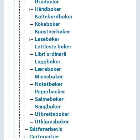
Gradualer
Håndbøker
Kaffebordbøker
Kokebøker
Kunstnerbøker
Lesebøker
Lettleste bøker
Libri ordinarii
Loggbøker
Lærebøker
Minnebøker
Notatbøker
Paperbacker
Salmebøker
Sangbøker
Utbrettsbøker
Utklippsbøker
Båtførerbevis
Certepartier