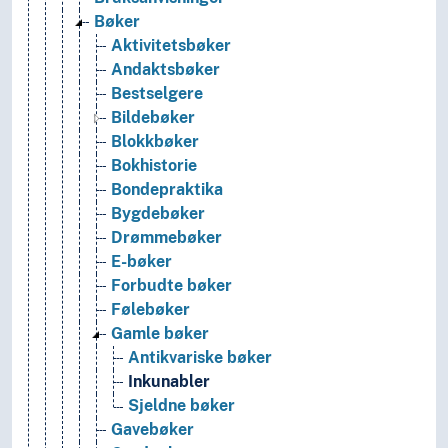
Bøker
Aktivitetsbøker
Andaktsbøker
Bestselgere
Bildebøker
Blokkbøker
Bokhistorie
Bondepraktika
Bygdebøker
Drømmebøker
E-bøker
Forbudte bøker
Følebøker
Gamle bøker
Antikvariske bøker
Inkunabler
Sjeldne bøker
Gavebøker