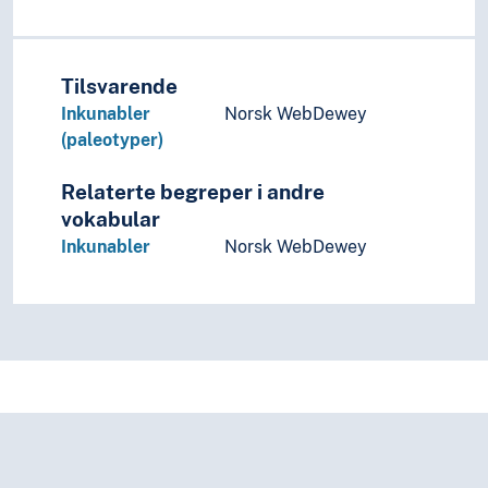
Politiattester
Postiller
Postinkunabler
Prinsipprogrammer
Tilsvarende
Proposisjoner
Inkunabler
Norsk WebDewey
Protokoller
(paleotyper)
Referater
Religiøse skrifter
Relaterte begreper i andre
Resepter
vokabular
Sertifikater (Skip)
Inkunabler
Norsk WebDewey
Skillingstrykk
Skjemaer
Skjøter
Stamtavler
Stemmesedler
Studentoppgaver
Teaterprogrammer
Tegneserier
Telegrammer