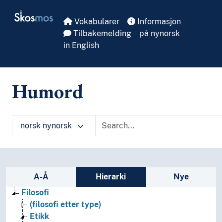
Skip to main
Skosmos
Vokabularer
Informasjon
Tilbakemelding
på nynorsk
in English
Humord
norsk nynorsk
Sidefelt: navigér i vokabularet på ulike m
A-Å
Hierarki
Nye
Filosofi
(filosofi etter type)
Etikk