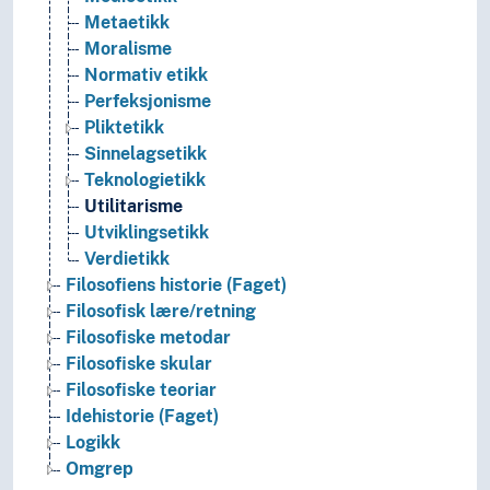
Metaetikk
Moralisme
Normativ etikk
Perfeksjonisme
Pliktetikk
Sinnelagsetikk
Teknologietikk
Utilitarisme
Utviklingsetikk
Verdietikk
Filosofiens historie (Faget)
Filosofisk lære/retning
Filosofiske metodar
Filosofiske skular
Filosofiske teoriar
Idehistorie (Faget)
Logikk
Omgrep