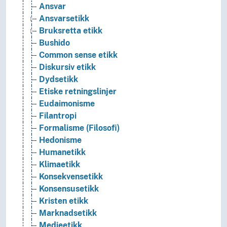
Ansvar
Ansvarsetikk
Bruksretta etikk
Bushido
Common sense etikk
Diskursiv etikk
Dydsetikk
Etiske retningslinjer
Eudaimonisme
Filantropi
Formalisme (Filosofi)
Hedonisme
Humanetikk
Klimaetikk
Konsekvensetikk
Konsensusetikk
Kristen etikk
Marknadsetikk
Medieetikk