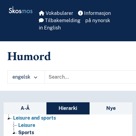
Skip to main
Skosmos
Vokabularer
Informasjon
Tilbakemelding
på nynorsk
in English
Humord
engelsk
Sidefelt: navigér i vokabularet på ulike m
A-Å
Hierarki
Nye
Leisure and sports
Leisure
Sports