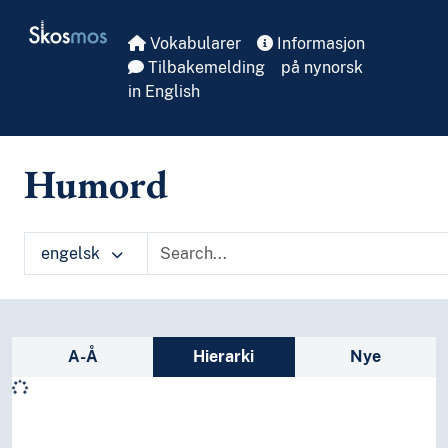
Skip to main
Skosmos
Vokabularer
Informasjon
Tilbakemelding
på nynorsk
in English
Humord
engelsk
Sidefelt: navigér i vokabularet på ulike m
A-Å
Hierarki
Nye