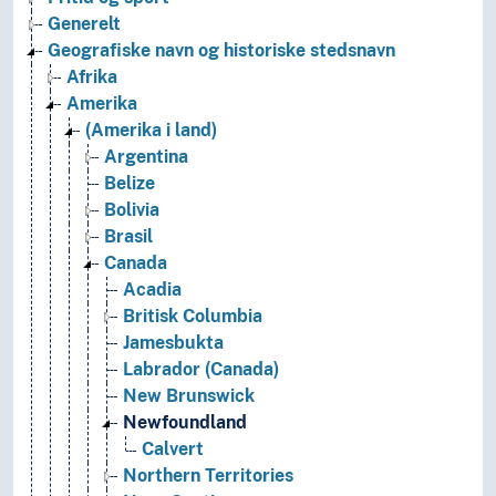
Generelt
Geografiske navn og historiske stedsnavn
Afrika
Amerika
(Amerika i land)
Argentina
Belize
Bolivia
Brasil
Canada
Acadia
Britisk Columbia
Jamesbukta
Labrador (Canada)
New Brunswick
Newfoundland
Calvert
Northern Territories