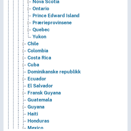
Nova Scotia
Ontario
Prince Edward Island
Prærieprovinsene
Quebec
Yukon
Chile
Colombia
Costa Rica
Cuba
Dominikanske republikk
Ecuador
El Salvador
Fransk Guyana
Guatemala
Guyana
Haiti
Honduras
Mexico