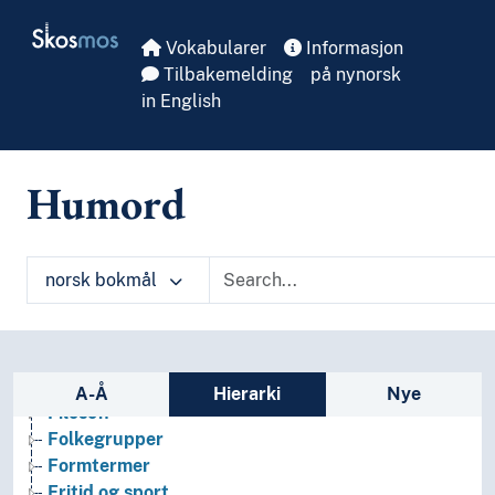
Skip to main
Skosmos
Vokabularer
Informasjon
Tilbakemelding
på nynorsk
in English
Humord
norsk bokmål
Arkeologi
Sidefelt: navigér i vokabularet på ulike m
Bibliotekvitenskap
A-Å
Hierarki
Nye
Filosofi
Folkegrupper
Formtermer
Fritid og sport