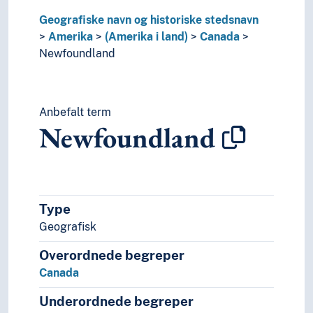
Nicaragua
Geografiske navn og historiske stedsnavn
Ny-Granada
Amerika
(Amerika i land)
Canada
Ny-Spania
Newfoundland
Panama
Paraguay
Peru
Puerto Rico
Anbefalt term
Newfoundland
Surinam
Trinidad og Tobago
Uruguay
USA
Venezuela
Type
(Amerika i områder/regioner)
Geografisk
(elver i Amerika)
Asia
Overordnede begreper
Europa
Canada
Havområder
Oseania
Underordnede begreper
Store landområder og imperier