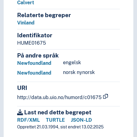
Calvert
Helse
Historie og historiefaget
Relaterte begreper
Humaniora
Vinland
Informatikk og informasjonsteknologi
Identifikator
Ingeniørfag
HUME01675
Kulturkunnskap
Kunst
På andre språk
Lingvistikk
engelsk
Newfoundland
Litteratur
norsk nynorsk
Navn, personer og skikkelser
Newfoundland
Næringsliv og økonomi
URI
Pedagogikk
Psykologi
http://data.ub.uio.no/humord/c01675
Realfag
Religionsvitenskap
Last ned dette begrepet
Rettsvitenskap
RDF/XML
TURTLE
JSON-LD
Samfunnsvitenskap
Opprettet 21.03.1994, sist endret 13.02.2025
Språk