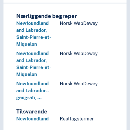
Tid i enheter, stadier og perioder
Nærliggende begreper
Newfoundland
Norsk WebDewey
and Labrador,
Saint-Pierre-et-
Miquelon
Newfoundland
Norsk WebDewey
and Labrador,
Saint-Pierre-et-
Miquelon
Newfoundland
Norsk WebDewey
and Labrador--
geografi, …
Tilsvarende
Newfoundland
Realfagstermer