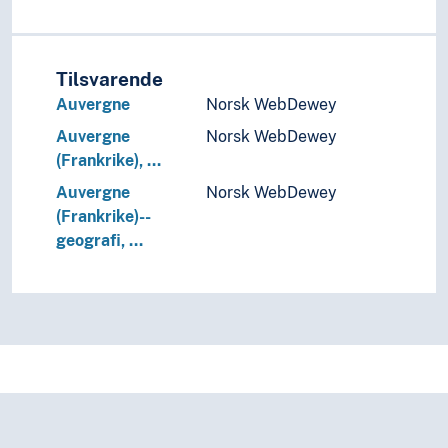
Russland
Serbia
Slovakia
Slovenia
Tilsvarende
Spania
Auvergne
Norsk WebDewey
Storbritannia
Auvergne
Norsk WebDewey
Sveits
(Frankrike), …
Sverige
Auvergne
Norsk WebDewey
Tsjekkia
(Frankrike)--
Tsjekkoslovakia
geografi, …
Tyrkia
Tyskland
Ukraina
Ungarn
Vatikanstaten
Østerrike
(Europa i områder/regioner)
(sjøer i Europa)
Holarktiske region