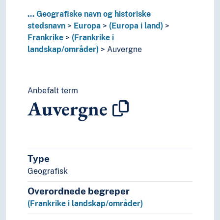
Nord-Frankrike
...
Geografiske navn og historiske
Nord-Pas-de-Calais
stedsnavn
Europa
(Europa i land)
Perche
Frankrike
(Frankrike i
Perigord
landskap/områder)
Auvergne
Picardie
Poitou-Charentes
Rhone-Alpes
Savoie
Anbefalt term
Auvergne
Sør-Frankrike
Valois
Øst-Frankrike
(Frankrike i regioner)
Færøyene
Type
Georgia (Europa)
Geografisk
Gibraltar
Hellas
Overordnede begreper
Irland (Republikk)
(Frankrike i landskap/områder)
Island
Italia