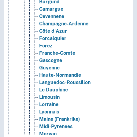
Burgund
Camargue
Cevennene
Champagne-Ardenne
Côte d'Azur
Forcalquier
Forez
Franche-Comte
Gascogne
Guyenne
Haute-Normandie
Languedoc-Roussillon
Le Dauphine
Limousin
Lorraine
Lyonnais
Maine (Frankrike)
Midi-Pyrenees
Morvan