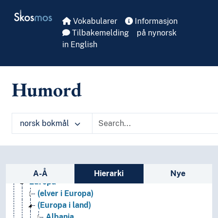
Skip to main
Skosmos
Vokabularer
Informasjon
Tilbakemelding
på nynorsk
in English
Arkeologi
Bibliotekvitenskap
Filosofi
Humord
Folkegrupper
Formtermer
Fritid og sport
norsk bokmål
Generelt
Geografiske navn og historiske stedsnavn
Afrika
Amerika
Sidefelt: navigér i vokabularet på ulike m
Asia
A-Å
Hierarki
Nye
Europa
(elver i Europa)
(Europa i land)
Albania