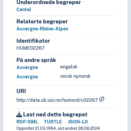
Underordnede begreper
Jugoslavia
Cantal
Kosovo
Kroatia
Relaterte begreper
Kypros
Auvergne-Rhône-Alpes
Latvia
Identifikator
Liechtenstein
HUME02267
Litauen
Luxembourg (Stat)
På andre språk
Malta
engelsk
Auvergne
Moldova
norsk nynorsk
Monaco
Auvergne
Montenegro
URI
Nederland
Nord-Makedonia (Republikk)
http://data.ub.uio.no/humord/c02267
Norge
Polen
Last ned dette begrepet
Portugal
RDF/XML
TURTLE
JSON-LD
Romania
Opprettet 21.03.1994, sist endret 28.08.2024