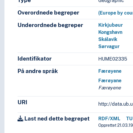
Type
Geographic
Overordnede begreper
(Europe by cou
Underordnede begreper
Kirkjubøur
Kongshavn
Skálavik
Sørvagur
Identifikator
HUME02335
På andre språk
Færøyene
Færøyane
Færøyene
URI
http://data.ub
Last ned dette begrepet
RDF/XML
TU
Opprettet 21.03.1