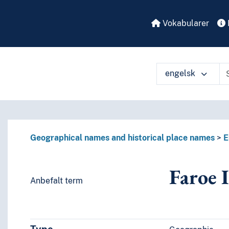
Vokabularer
engelsk
å ulike måter
Geographical names and historical place names
E
Faroe 
Anbefalt term