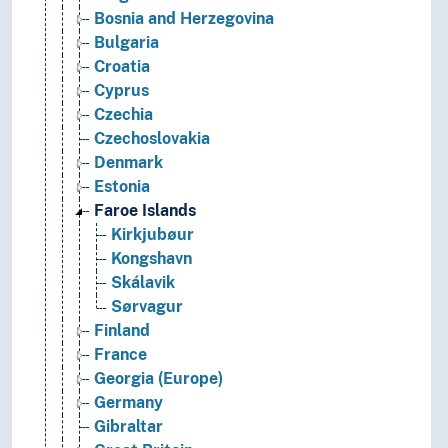
Bosnia and Herzegovina
Bulgaria
Croatia
Cyprus
Czechia
Czechoslovakia
Denmark
Estonia
Faroe Islands
Kirkjubøur
Kongshavn
Skálavik
Sørvagur
Finland
France
Georgia (Europe)
Germany
Gibraltar