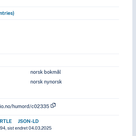
ntries)
norsk bokmål
norsk nynorsk
.uio.no/humord/c02335
RTLE
JSON-LD
994, sist endret 04.03.2025