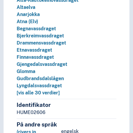
Alta-Kautokeinovassdraget
Altaelva
Anarjokka
Atna (Elv)
Begnavassdraget
Bjerkreimvassdraget
Drammensvassdraget
Etnavassdraget
Finnavassdraget
Gjengedalsvassdraget
Glomma
Gudbrandsdalslågen
Lyngdalsvassdraget
[vis alle 30 verdier]
Identifikator
HUME02606
På andre språk
engelsk
(rivers in