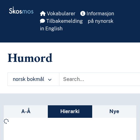
Skip to main
Skosmos
Vokabularer
Informasjon
Tilbakemelding
på nynorsk
in English
Humord
norsk bokmål
Sidefelt: navigér i vokabularet på ulike m
A-Å
Hierarki
Nye