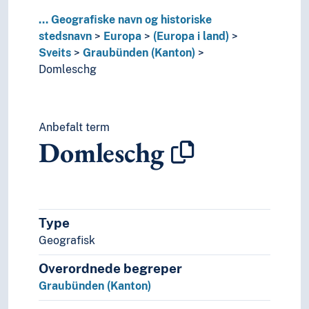
Zürich (Kanton)
...
Geografiske navn og historiske
Aargau (Kanton)
stedsnavn
Europa
(Europa i land)
Sverige
Sveits
Graubünden (Kanton)
Tsjekkia
Domleschg
Tsjekkoslovakia
Tyrkia
Tyskland
Ukraina
Anbefalt term
Domleschg
Ungarn
Vatikanstaten
Østerrike
(Europa i områder/regioner)
(sjøer i Europa)
Type
Holarktiske region
Geografisk
Palearktis
Havområder
Overordnede begreper
Oseania
Graubünden (Kanton)
Store landområder og imperier
Helse