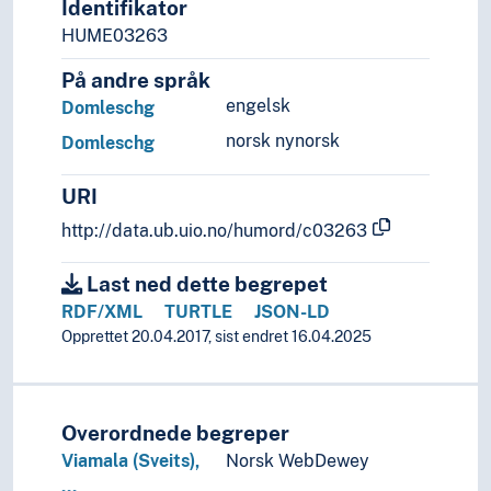
Identifikator
Historie og historiefaget
HUME03263
Humaniora
Informatikk og informasjonsteknologi
På andre språk
Ingeniørfag
engelsk
Domleschg
Kulturkunnskap
norsk nynorsk
Domleschg
Kunst
Lingvistikk
URI
Litteratur
http://data.ub.uio.no/humord/c03263
Navn, personer og skikkelser
Næringsliv og økonomi
Last ned dette begrepet
Pedagogikk
RDF/XML
TURTLE
JSON-LD
Psykologi
Opprettet 20.04.2017, sist endret 16.04.2025
Realfag
Religionsvitenskap
Rettsvitenskap
Samfunnsvitenskap
Overordnede begreper
Språk
Viamala (Sveits),
Norsk WebDewey
Tid i enheter, stadier og perioder
…