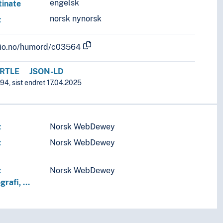
engelsk
tinate
norsk nynorsk
z
.uio.no/humord/c03564
RTLE
JSON-LD
94, sist endret 17.04.2025
z
Norsk WebDewey
z
Norsk WebDewey
z
Norsk WebDewey
grafi, …