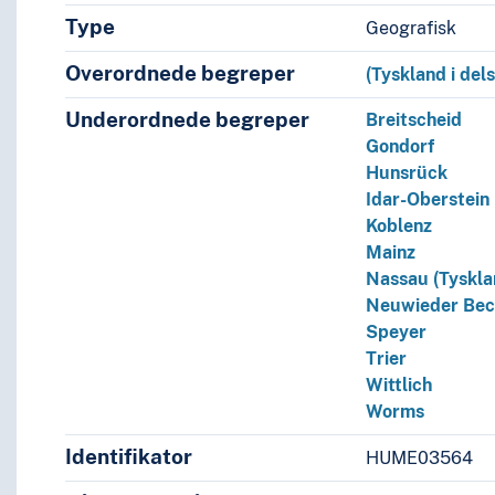
Type
Geografisk
Overordnede begreper
(Tyskland i del
Underordnede begreper
Breitscheid
Gondorf
Hunsrück
Idar-Oberstein
Koblenz
Mainz
Nassau (Tyskla
Neuwieder Be
Speyer
Trier
Wittlich
Worms
Identifikator
HUME03564