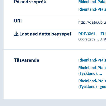
På andre språk
Rhineland-Pala
Rheinland-Pfal
URI
http://data.ub
Last ned dette begrepet
RDF/XML
TU
Opprettet 21.03.19
Tilsvarende
Rheinland-Pfal
Rheinland-Pfal
(Tyskland), …
Rheinland-Pfal
(Tyskland)--geo