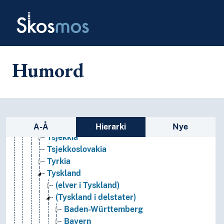
Skip to main
Polen
Skosmos
Portugal
Romania
Russland
Serbia
Humord
Slovakia
Slovenia
Spania
Storbritannia
Sveits
Sidefelt: navigér i vokabularet p
Sverige
A-Å
Hierarki
Nye
Tsjekkia
Tsjekkoslovakia
Tyrkia
Tyskland
(elver i Tyskland)
(Tyskland i delstater)
Baden-Württemberg
Bayern