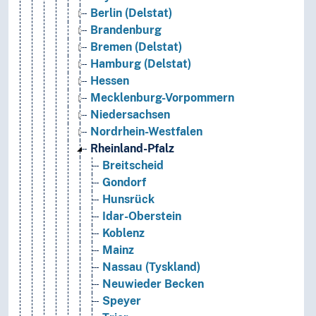
Berlin (Delstat)
Brandenburg
Bremen (Delstat)
Hamburg (Delstat)
Hessen
Mecklenburg-Vorpommern
Niedersachsen
Nordrhein-Westfalen
Rheinland-Pfalz
Breitscheid
Gondorf
Hunsrück
Idar-Oberstein
Koblenz
Mainz
Nassau (Tyskland)
Neuwieder Becken
Speyer