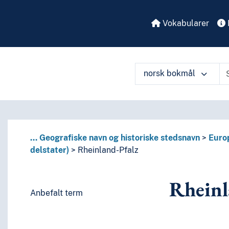
Vokabularer
norsk bokmål
å ulike måter
...
Geografiske navn og historiske stedsnavn
Euro
delstater)
Rheinland-Pfalz
Rheinl
Anbefalt term