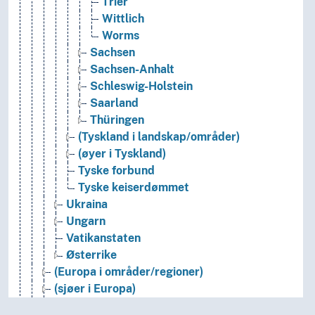
Trier
Wittlich
Worms
Sachsen
Sachsen-Anhalt
Schleswig-Holstein
Saarland
Thüringen
(Tyskland i landskap/områder)
(øyer i Tyskland)
Tyske forbund
Tyske keiserdømmet
Ukraina
Ungarn
Vatikanstaten
Østerrike
(Europa i områder/regioner)
(sjøer i Europa)
Holarktiske region