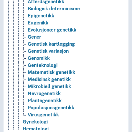
Atferdsgenetikk
Biologisk determinisme
Epigenetikk
Eugenikk
Evolusjonær genetikk
Gener
Genetisk kartlegging
Genetisk variasjon
Genomikk
Genteknologi
Matematisk genetikk
Medisinsk genetikk
Mikrobiell genetikk
Nevrogenetikk
Plantegenetikk
Populasjonsgenetikk
Virusgenetikk
Gynekologi
Hematologi