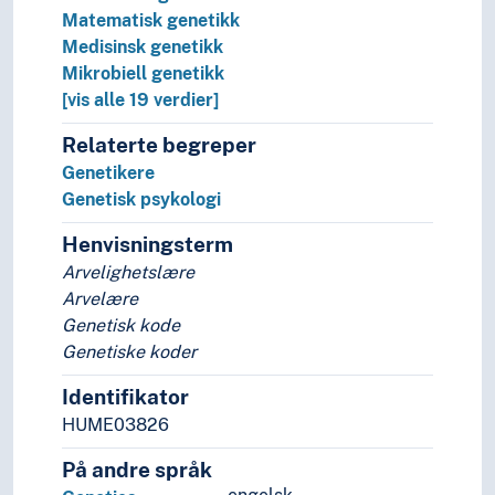
Navn, personer og skikkelser
Matematisk genetikk
Næringsliv og økonomi
Medisinsk genetikk
Pedagogikk
Mikrobiell genetikk
Psykologi
[vis alle 19 verdier]
Realfag
Matematikk
Relaterte begreper
Naturvitenskap
Genetikere
Astronomi
Genetisk psykologi
Biologi
Henvisningsterm
(biologi etter type)
Arter (Biologi)
Arvelighetslære
Biologiske effekter
Arvelære
Biologiske systemer
Genetisk kode
Botanikk
Genetiske koder
Evolusjon
Identifikator
Fysiologi
HUME03826
Genetikk
Anvendt genetikk
På andre språk
Arvelighet