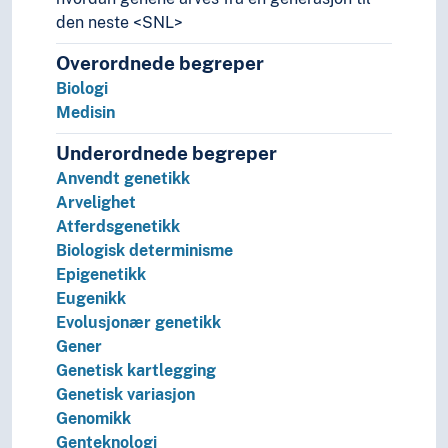
Screening (Medisin)
den neste <SNL>
Sexologi
Overordnede begreper
Sosialmedisin
Biologi
Telemedisin
Medisin
Veterinærmedisin
Odontologi
Underordnede begreper
Pleie
Anvendt genetikk
Psykisk helse
Arvelighet
Sykdommer
Atferdsgenetikk
Terapi
Biologisk determinisme
Historie og historiefaget
Epigenetikk
Humaniora
Eugenikk
Informatikk og informasjonsteknologi
Evolusjonær genetikk
Ingeniørfag
Gener
Kulturkunnskap
Genetisk kartlegging
Kunst
Genetisk variasjon
Lingvistikk
Genomikk
Litteratur
Genteknologi