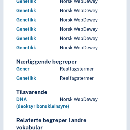
Genetikk
Norsk WebDewey
Organismer
Genetikk
Norsk WebDewey
Zoologi
Genetikk
Norsk WebDewey
Økologi
Fysikk
Genetikk
Norsk WebDewey
Geovitenskap
Genetikk
Norsk WebDewey
Kjemi
Genetikk
Norsk WebDewey
Livsvitenskaper
Natur
Nærliggende begreper
Nevrovitenskap
Religionsvitenskap
Gener
Realfagstermer
Rettsvitenskap
Genetikk
Realfagstermer
Samfunnsvitenskap
Språk
Tilsvarende
Tid i enheter, stadier og perioder
DNA
Norsk WebDewey
(deoksyribonukleinsyre)
Relaterte begreper i andre
vokabular