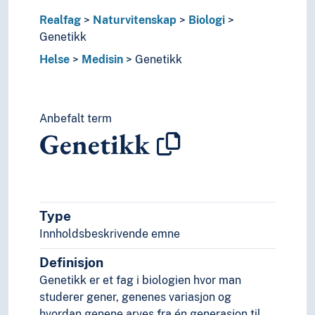
Idrettsmedisin
Realfag
Naturvitenskap
Biologi
Indremedisin
Genetikk
Intensivmedisin
Helse
Medisin
Genetikk
Kasus (Medisin)
Kiropraktikk
Klinisk medisin
Kunnskapsbasert medisin
Anbefalt term
Medisinhistorie
Genetikk
Medisinsk forskning
Medisinsk fysikk
Medisinsk teknologi
Militærmedisin
Miljømedisin
Type
Naturmedisin
Innholdsbeskrivende emne
Nevrovitenskap
Definisjon
Patogener
Patologi
Genetikk er et fag i biologien hvor man
Psykiatri
studerer gener, genenes variasjon og
Rettsmedisin
hvordan genene arves fra én generasjon til