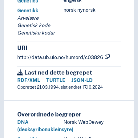
engelsk
Genetics
Atferdsgenetikk
norsk nynorsk
Genetikk
Biologisk determinisme
Arvelære
Epigenetikk
Genetisk kode
Eugenikk
Genetiske kodar
Evolusjonær genetikk
Gener
URI
Genetisk kartlegging
Genetisk variasjon
http://data.ub.uio.no/humord/c03826
Genomikk
Genteknologi
Last ned dette begrepet
Matematisk genetikk
RDF/XML
TURTLE
JSON-LD
Medisinsk genetikk
Opprettet 21.03.1994, sist endret 17.10.2024
Mikrobiell genetikk
Nevrogenetikk
Plantegenetikk
Overordnede begreper
Populasjonsgenetikk
DNA
Norsk WebDewey
Virusgenetikk
(deoksyribonukleinsyre)
Morfologi (Biologi)
Mykologi