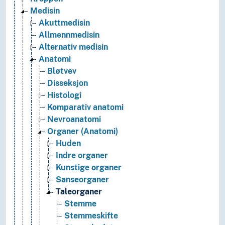
Medisin
Akuttmedisin
Allmennmedisin
Alternativ medisin
Anatomi
Bløtvev
Disseksjon
Histologi
Komparativ anatomi
Nevroanatomi
Organer (Anatomi)
Huden
Indre organer
Kunstige organer
Sanseorganer
Taleorganer
Stemme
Stemmeskifte