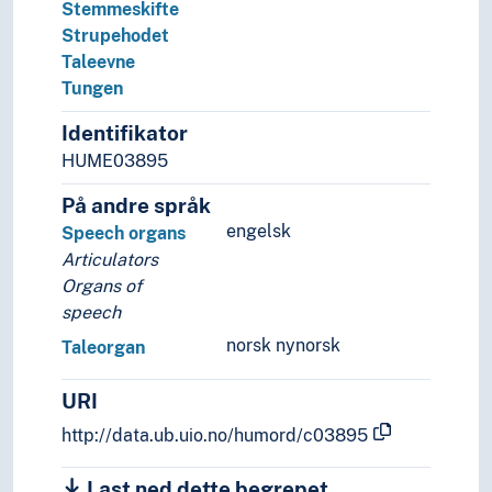
Stemmeskifte
Patologi
Strupehodet
Psykiatri
Taleevne
Rettsmedisin
Tungen
Screening (Medisin)
Sexologi
Identifikator
Sosialmedisin
HUME03895
Telemedisin
På andre språk
Veterinærmedisin
engelsk
Speech organs
Odontologi
Articulators
Pleie
Organs of
Psykisk helse
speech
Sykdommer
Terapi
norsk nynorsk
Taleorgan
Historie og historiefaget
Humaniora
URI
Informatikk og informasjonsteknologi
http://data.ub.uio.no/humord/c03895
Ingeniørfag
Kulturkunnskap
Last ned dette begrepet