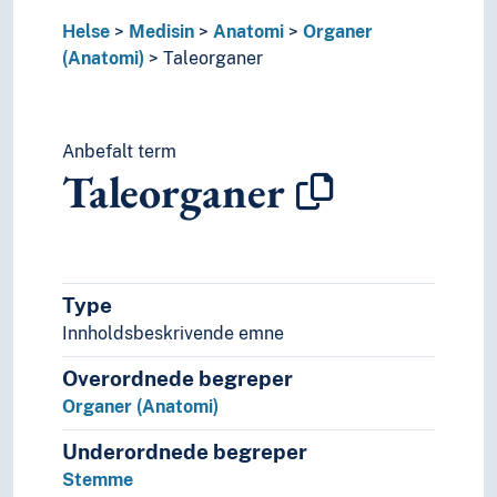
Genetikk
Helse
Medisin
Anatomi
Organer
Gynekologi
(Anatomi)
Taleorganer
Hematologi
Idrettsmedisin
Indremedisin
Intensivmedisin
Anbefalt term
Taleorganer
Kasus (Medisin)
Kiropraktikk
Klinisk medisin
Kunnskapsbasert medisin
Medisinhistorie
Type
Medisinsk forskning
Innholdsbeskrivende emne
Medisinsk fysikk
Medisinsk teknologi
Overordnede begreper
Militærmedisin
Organer (Anatomi)
Miljømedisin
Naturmedisin
Underordnede begreper
Nevrovitenskap
Stemme
Patogener