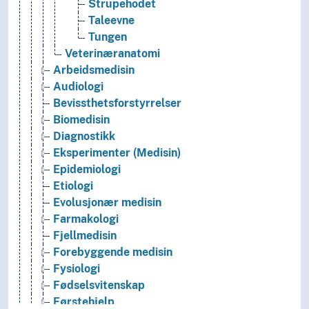
Strupehodet
Taleevne
Tungen
Veterinæranatomi
Arbeidsmedisin
Audiologi
Bevissthetsforstyrrelser
Biomedisin
Diagnostikk
Eksperimenter (Medisin)
Epidemiologi
Etiologi
Evolusjonær medisin
Farmakologi
Fjellmedisin
Forebyggende medisin
Fysiologi
Fødselsvitenskap
Førstehjelp