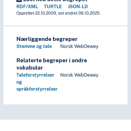
Kunst
RDF/XML
TURTLE
JSON-LD
Lingvistikk
Opprettet 22.10.2009, sist endret 06.10.2025
Litteratur
Navn, personer og skikkelser
Næringsliv og økonomi
Pedagogikk
Nærliggende begreper
Psykologi
Stemme og tale
Norsk WebDewey
Realfag
Religionsvitenskap
Relaterte begreper i andre
Rettsvitenskap
vokabular
Samfunnsvitenskap
Taleforstyrrelser
Norsk WebDewey
Språk
og
Tid i enheter, stadier og perioder
språkforstyrrelser