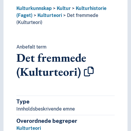
Pedagogikk
Kulturkunnskap
Kultur
Kulturhistorie
Psykologi
(Faget)
Kulturteori
Det fremmede
Realfag
(Kulturteori)
Religionsvitenskap
Rettsvitenskap
Samfunnsvitenskap
Språk
Anbefalt term
Det fremmede
Tid i enheter, stadier og perioder
(Kulturteori)
Type
Innholdsbeskrivende emne
Overordnede begreper
Kulturteori