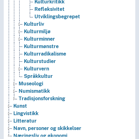
Kulturkritikk
Refleksivitet
Utviklingsbegrepet
Kulturliv
Kulturmiljø
Kulturminner
Kulturmønstre
Kulturradikalisme
Kulturstudier
Kulturvern
Språkkultur
Museologi
Numismatikk
Tradisjonsforskning
Kunst
Lingvistikk
Litteratur
Navn, personer og skikkelser
Næringsliv og økonomi