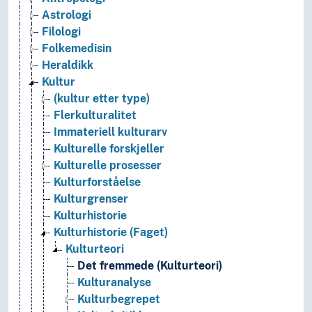
Astrologi
Filologi
Folkemedisin
Heraldikk
Kultur
(kultur etter type)
Flerkulturalitet
Immateriell kulturarv
Kulturelle forskjeller
Kulturelle prosesser
Kulturforståelse
Kulturgrenser
Kulturhistorie
Kulturhistorie (Faget)
Kulturteori
Det fremmede (Kulturteori)
Kulturanalyse
Kulturbegrepet