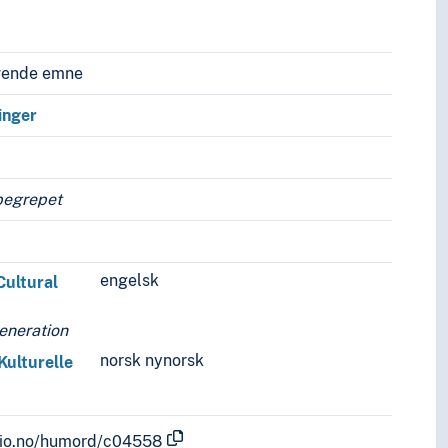
vende emne
inger
begrepet
engelsk
Cultural
eneration
norsk nynorsk
Kulturelle
.uio.no/humord/c04558