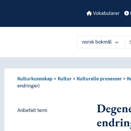
Vokabularer
norsk bokmål
å ulike måter
Kulturkunnskap
Kultur
Kulturelle prosesser
K
endringer)
Degene
Anbefalt term
endrin