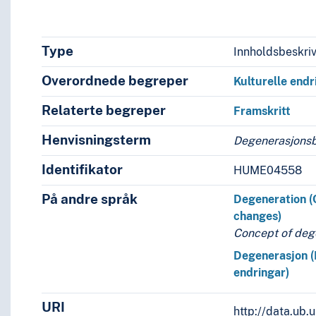
Type
Innholdsbeskri
Overordnede begreper
Kulturelle endr
Relaterte begreper
Framskritt
Henvisningsterm
Degenerasjons
Identifikator
HUME04558
På andre språk
Degeneration (
changes)
Concept of deg
Degenerasjon (
endringar)
URI
http://data.ub