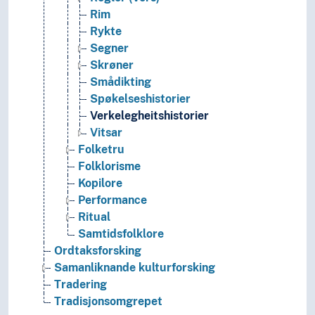
Rim
Rykte
Segner
Skrøner
Smådikting
Spøkelseshistorier
Verkelegheitshistorier
Vitsar
Folketru
Folklorisme
Kopilore
Performance
Ritual
Samtidsfolklore
Ordtaksforsking
Samanliknande kulturforsking
Tradering
Tradisjonsomgrepet