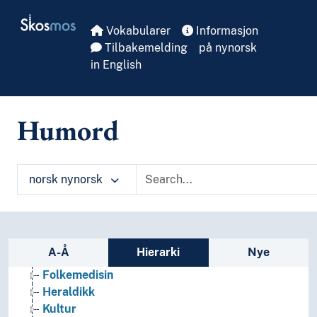
Skip to main
Skosmos
Vokabularer
Informasjon
Tilbakemelding
på nynorsk
in English
Humord
norsk nynorsk
Kulturkunnskap
Antropologi
Astrologi
Sidefelt: navigér i vokabularet på ulike m
A-Å
Hierarki
Nye
Filologi
Folkemedisin
Heraldikk
Kultur