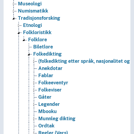
Museologi
Numismatikk
Tradisjonsforsking
Etnologi
Folkloristikk
Folklore
Biletlore
Folkedikting
(folkedikting etter språk, nasjonalitet og e
Anekdotar
Fablar
Folkeeventyr
Folkeviser
Gåter
Legender
Mbooku
Munnleg dikting
Ordtak
Regler (Vers)