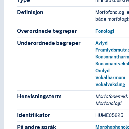
Type
Innholdsbeskri
Definisjon
Morfofonologi er
både morfologi
Overordnede begreper
Fonologi
Underordnede begreper
Avlyd
Framlydsmutas
Konsonantharm
Konsonantveksl
Omlyd
Vokalharmoni
Vokalveksling
Henvisningsterm
Morfofonemikk
Morfonologi
Identifikator
HUME05825
På andre språk
Morphophonol