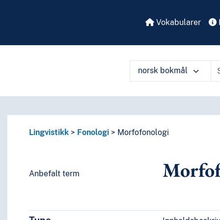
Vokabularer
norsk bokmål
å ulike måter
Lingvistikk
Fonologi
Morfofonologi
Morfof
Anbefalt term