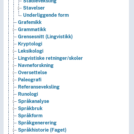
Stadieveksling
Stavelser
Underliggende form
Grafemikk
Grammatikk
Grensesnitt (Lingvistikk)
Kryptologi
Leksikologi
Lingvistiske retninger/skoler
Navneforskning
Oversettelse
Paleografi
Referanseveksling
Runologi
Språkanalyse
Språkbruk
Språkform
Språkgenerering
Språkhistorie (Faget)