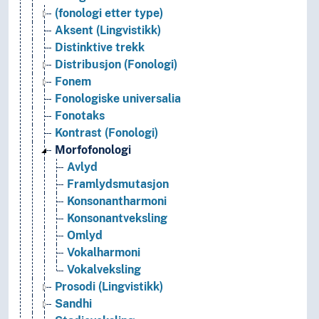
(fonologi etter type)
Aksent (Lingvistikk)
Distinktive trekk
Distribusjon (Fonologi)
Fonem
Fonologiske universalia
Fonotaks
Kontrast (Fonologi)
Morfofonologi
Avlyd
Framlydsmutasjon
Konsonantharmoni
Konsonantveksling
Omlyd
Vokalharmoni
Vokalveksling
Prosodi (Lingvistikk)
Sandhi