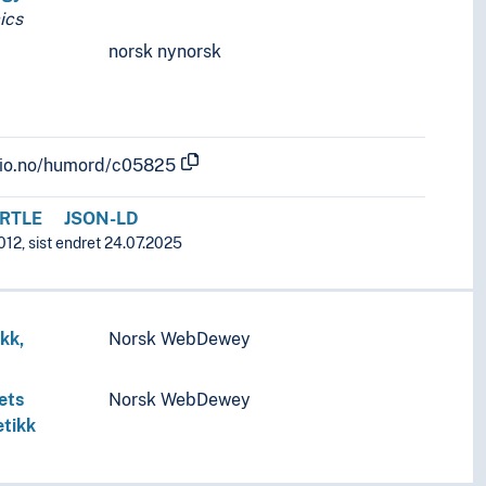
ics
norsk nynorsk
.uio.no/humord/c05825
RTLE
JSON-LD
12, sist endret 24.07.2025
ikk,
Norsk WebDewey
ets
Norsk WebDewey
etikk