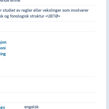
vende emne
 studiet av regler eller vekslinger som involverer
sk og fonologisk struktur <UBTØ>
jon
oni
ing
engelsk
ogy