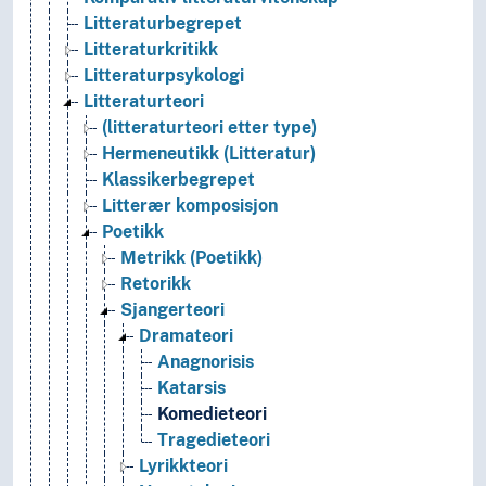
Litteraturbegrepet
Litteraturkritikk
Litteraturpsykologi
Litteraturteori
(litteraturteori etter type)
Hermeneutikk (Litteratur)
Klassikerbegrepet
Litterær komposisjon
Poetikk
Metrikk (Poetikk)
Retorikk
Sjangerteori
Dramateori
Anagnorisis
Katarsis
Komedieteori
Tragedieteori
Lyrikkteori