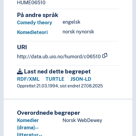
HUME06510
På andre språk
engelsk
Comedy theory
norsk nynorsk
Komedieteori
URI
http://data.ub.uio.no/humord/c06510
Last ned dette begrepet
RDF/XML
TURTLE
JSON-LD
Opprettet 21.03.1994, sist endret 27.08.2025
Overordnede begreper
Komedier
Norsk WebDewey
(drama)--
litteratur--