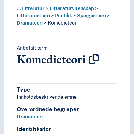
Samfunnsvitenskap
...
Litteratur
Litteraturvitenskap
Språk
Litteraturteori
Poetikk
Sjangerteori
Tid i enheter, stadier og perioder
Dramateori
Komedieteori
Anbefalt term
Komedieteori
Type
Innholdsbeskrivende emne
Overordnede begreper
Dramateori
Identifikator