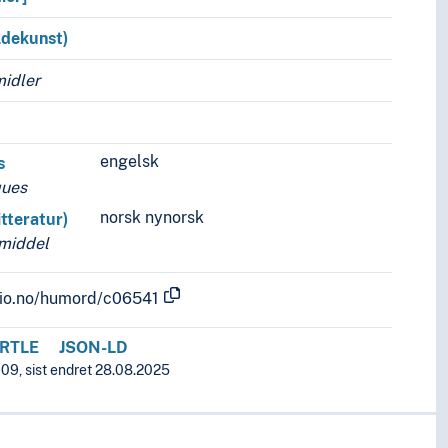
ldekunst)
midler
engelsk
s
ques
norsk nynorsk
tteratur)
emiddel
.uio.no/humord/c06541
RTLE
JSON-LD
009, sist endret 28.08.2025