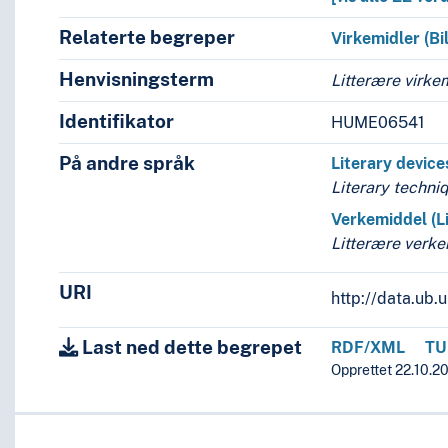
Relaterte begreper
Virkemidler (Bi
Henvisningsterm
Litterære virke
Identifikator
HUME06541
På andre språk
Literary device
Literary techni
Verkemiddel (Li
Litterære verk
URI
http://data.ub
Last ned dette begrepet
RDF/XML
TU
Opprettet 22.10.2