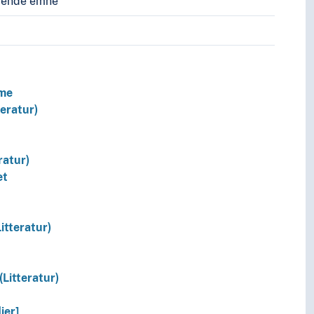
vende emne
sme
teratur)
ratur)
et
itteratur)
(Litteratur)
ier]