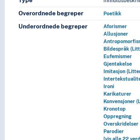
Type
Innholdsbeskri
Overordnede begreper
Poetikk
Underordnede begreper
Aforismer
Allusjoner
Antropomorfi
Bildespråk (Lit
Eufemismer
Gjentakelse
Imitasjon (Litte
Intertekstualit
Ironi
Karikaturer
Konvensjoner (L
Kronotop
Oppregning
Overskridelser 
Parodier
[vis alle 22 verd