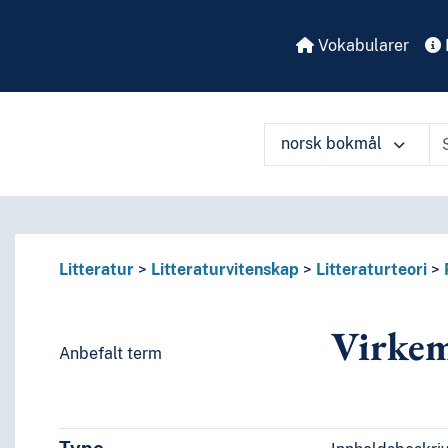
Vokabularer
norsk bokmål
å ulike måter
Litteratur
Litteraturvitenskap
Litteraturteori
Virkem
Anbefalt term