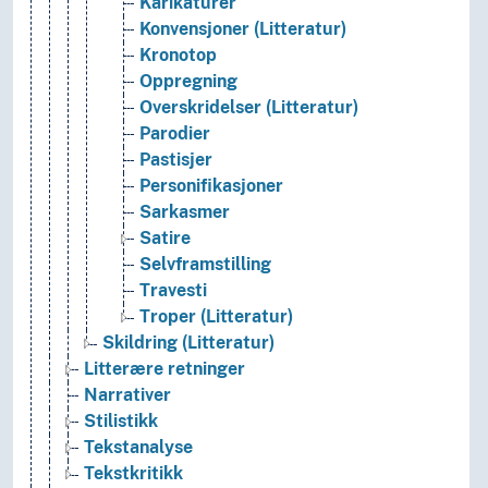
Karikaturer
Konvensjoner (Litteratur)
Kronotop
Oppregning
Overskridelser (Litteratur)
Parodier
Pastisjer
Personifikasjoner
Sarkasmer
Satire
Selvframstilling
Travesti
Troper (Litteratur)
Skildring (Litteratur)
Litterære retninger
Narrativer
Stilistikk
Tekstanalyse
Tekstkritikk