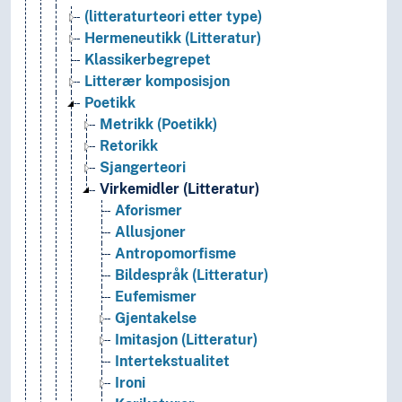
(litteraturteori etter type)
Hermeneutikk (Litteratur)
Klassikerbegrepet
Litterær komposisjon
Poetikk
Metrikk (Poetikk)
Retorikk
Sjangerteori
Virkemidler (Litteratur)
Aforismer
Allusjoner
Antropomorfisme
Bildespråk (Litteratur)
Eufemismer
Gjentakelse
Imitasjon (Litteratur)
Intertekstualitet
Ironi