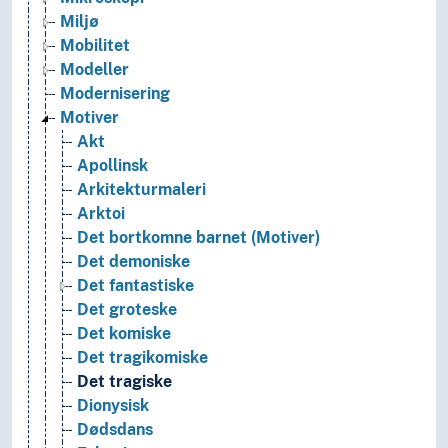
Miljø
Mobilitet
Modeller
Modernisering
Motiver
Akt
Apollinsk
Arkitekturmaleri
Arktoi
Det bortkomne barnet (Motiver)
Det demoniske
Det fantastiske
Det groteske
Det komiske
Det tragikomiske
Det tragiske
Dionysisk
Dødsdans