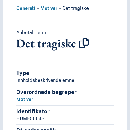
Verdenskatastrofer
Generelt
Motiver
Det tragiske
Mønstre
Møter
Møteteknikk
Målgrupper
Anbefalt term
Det tragiske
Navigasjon
Notasjon
Nøkkeltall
Ombud
Oppdagelser
Type
Opprinnelse
Innholdsbeskrivende emne
Oppskrifter
Opptakskrav
Overordnede begreper
Organisering
Motiver
Overgang
Overlevelse
Identifikator
Performativitet
HUME06643
Plagiering
Planlegging