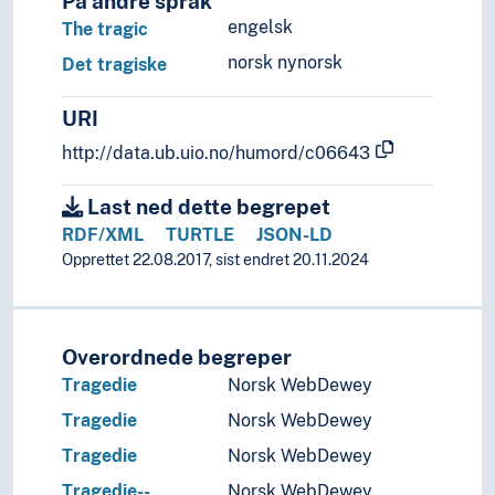
På andre språk
Praksis
engelsk
The tragic
Prediksjon
norsk nynorsk
Det tragiske
Preferanser
Preparering
URI
Prioritering
http://data.ub.uio.no/humord/c06643
Prisbelønning
Privilegier
Last ned dette begrepet
Problemløsning
RDF/XML
TURTLE
JSON-LD
Prognoser
Opprettet 22.08.2017, sist endret 20.11.2024
Programmer
Prosjekter
Protester
Proveniens
Overordnede begreper
Påvirkning
Tragedie
Norsk WebDewey
Rammebetingelser
Tragedie
Norsk WebDewey
Rangering
Regelverk
Tragedie
Norsk WebDewey
Registrering
Tragedie--
Norsk WebDewey