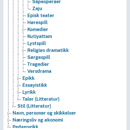
Såpeoperaer
Zaju
Episk teater
Hørespill
Komedier
Kutiyattam
Lystspill
Religiøs dramatikk
Sørgespill
Tragedier
Versdrama
Epikk
Essayistikk
Lyrikk
Taler (Litteratur)
Stil (Litteratur)
Navn, personer og skikkelser
Næringsliv og økonomi
Pedagogikk