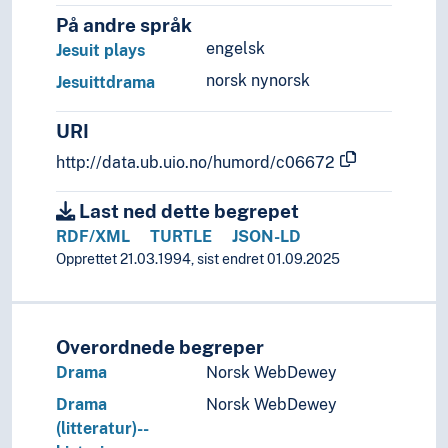
På andre språk
engelsk
Jesuit plays
norsk nynorsk
Jesuittdrama
URI
http://data.ub.uio.no/humord/c06672
Last ned dette begrepet
RDF/XML
TURTLE
JSON-LD
Opprettet 21.03.1994, sist endret 01.09.2025
Overordnede begreper
Drama
Norsk WebDewey
Drama
Norsk WebDewey
(litteratur)--