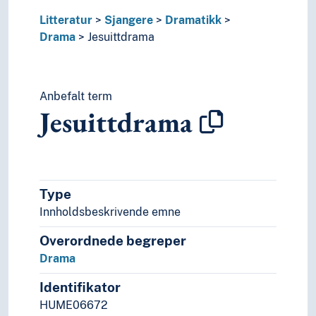
Psykologi
Litteratur
Sjangere
Dramatikk
Realfag
Drama
Jesuittdrama
Religionsvitenskap
Rettsvitenskap
Samfunnsvitenskap
Språk
Anbefalt term
Jesuittdrama
Tid i enheter, stadier og perioder
Type
Innholdsbeskrivende emne
Overordnede begreper
Drama
Identifikator
HUME06672