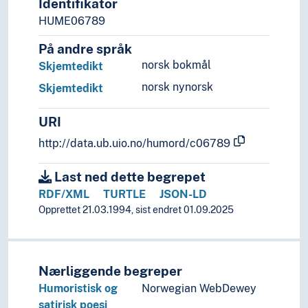
Identifikator
HUME06789
På andre språk
norsk bokmål
Skjemtedikt
norsk nynorsk
Skjemtedikt
URI
http://data.ub.uio.no/humord/c06789
Last ned dette begrepet
RDF/XML
TURTLE
JSON-LD
Opprettet 21.03.1994, sist endret 01.09.2025
Nærliggende begreper
Humoristisk og
Norwegian WebDewey
satirisk poesi