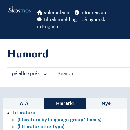
Skip to main
Skosmos
Vokabularer
Informasjon
Tilbakemelding
på nynorsk
in English
Humord
på alle språk
Sidefelt: navigér i vokabularet på ulike m
A-Å
Hierarki
Nye
Literature
(literature by language group/-family)
(litteratur etter type)