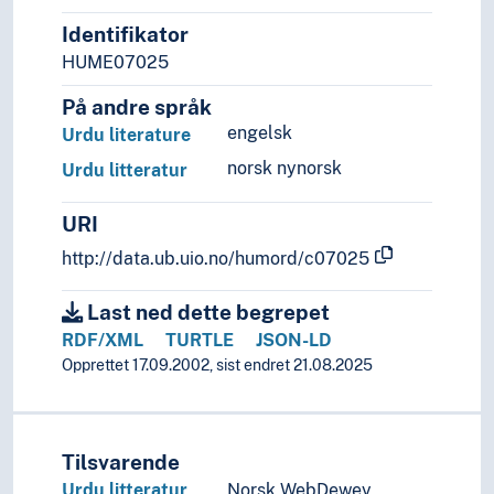
Identifikator
HUME07025
På andre språk
engelsk
Urdu literature
norsk nynorsk
Urdu litteratur
URI
http://data.ub.uio.no/humord/c07025
Last ned dette begrepet
RDF/XML
TURTLE
JSON-LD
Opprettet 17.09.2002, sist endret 21.08.2025
Tilsvarende
Urdu litteratur
Norsk WebDewey