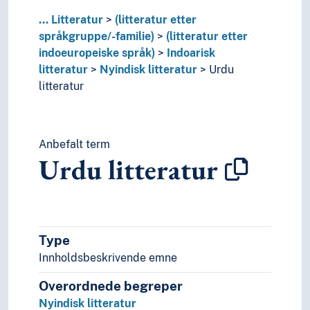
Næringsliv og økonomi
...
Litteratur
(litteratur etter
Pedagogikk
språkgruppe/-familie)
(litteratur etter
Psykologi
indoeuropeiske språk)
Indoarisk
Realfag
litteratur
Nyindisk litteratur
Urdu
Religionsvitenskap
litteratur
Rettsvitenskap
Samfunnsvitenskap
Språk
Tid i enheter, stadier og perioder
Anbefalt term
Urdu litteratur
Type
Innholdsbeskrivende emne
Overordnede begreper
Nyindisk litteratur