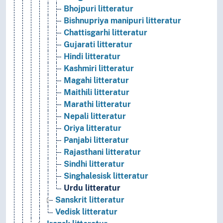
Bhojpuri litteratur
Bishnupriya manipuri litteratur
Chattisgarhi litteratur
Gujarati litteratur
Hindi litteratur
Kashmiri litteratur
Magahi litteratur
Maithili litteratur
Marathi litteratur
Nepali litteratur
Oriya litteratur
Panjabi litteratur
Rajasthani litteratur
Sindhi litteratur
Singhalesisk litteratur
Urdu litteratur
Sanskrit litteratur
Vedisk litteratur