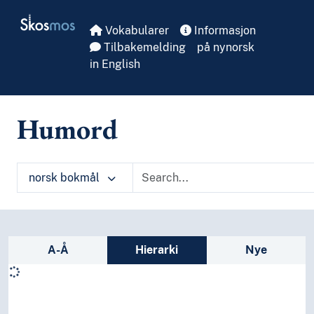
Skip to main
Skosmos
Vokabularer
Informasjon
Tilbakemelding
på nynorsk
in English
Humord
norsk bokmål
Sidefelt: navigér i vokabularet på ulike m
A-Å
Hierarki
Nye