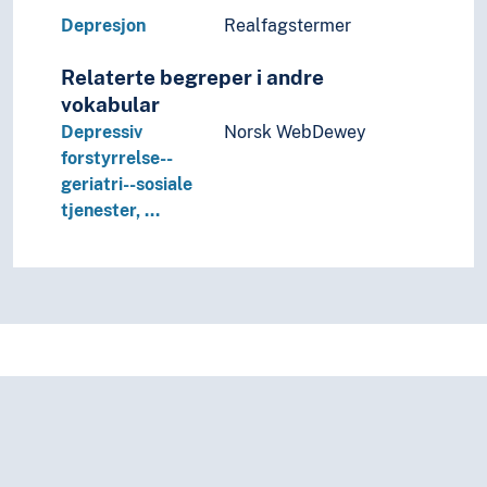
Seksualpsykologi
Depresjon
Realfagstermer
Sexologi
Sosialpsykologi
Relaterte begreper i andre
Utviklingspsykologi
vokabular
Realfag
Depressiv
Norsk WebDewey
Religionsvitenskap
forstyrrelse--
Rettsvitenskap
geriatri--sosiale
Samfunnsvitenskap
tjenester, …
Språk
Tid i enheter, stadier og perioder