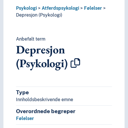
Misunnelse
Psykologi
Atferdspsykologi
Følelser
Mot
Depresjon (Psykologi)
Munterhet
Nostalgi
Nytelse
Overraskelse
Anbefalt term
Depresjon
Politikerforakt
Positivitet
(Psykologi)
Sanselighet
Saudade
Selvtillit
Sentimentalitet
Sinne
Type
Sinnsstemning
Innholdsbeskrivende emne
Sjalusi
Skam
Overordnede begreper
Skyld (Følelse)
Følelser
Sorg
Spenning