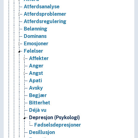
Atferdsanalyse
Atferdsproblemer
Atferdsregulering
Belønning
Dominans
Emosjoner
Følelser
Affekter
Anger
Angst
Apati
Avsky
Begjær
Bitterhet
Déjà vu
Depresjon (Psykologi)
Fødselsdepresjoner
Desillusjon