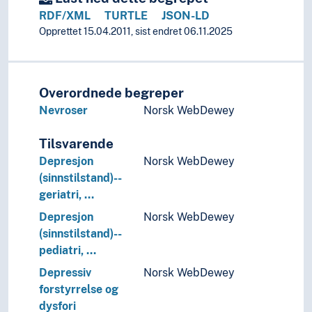
Genetisk psykologi
RDF/XML
TURTLE
JSON-LD
Gestaltpsykologi
Opprettet 15.04.2011, sist endret 06.11.2025
Individualpsykologi
Kjønnspsykologi
Klinisk psykologi
Kognitiv psykologi
Overordnede begreper
Komparativ psykologi
Nevroser
Norsk WebDewey
Kriminalpsykologi
Krisepsykologi
Tilsvarende
Kritisk psykologi
Depresjon
Norsk WebDewey
Kulturpsykologi
(sinnstilstand)--
Læringspsykologi
geriatri, …
Moralpsykologi
Depresjon
Norsk WebDewey
Motstand (Psykologi)
(sinnstilstand)--
Nevropsykologi
pediatri, …
Parapsykologi
Positiv psykologi
Depressiv
Norsk WebDewey
Psykologisk testing
forstyrrelse og
Religionspsykologi
dysfori