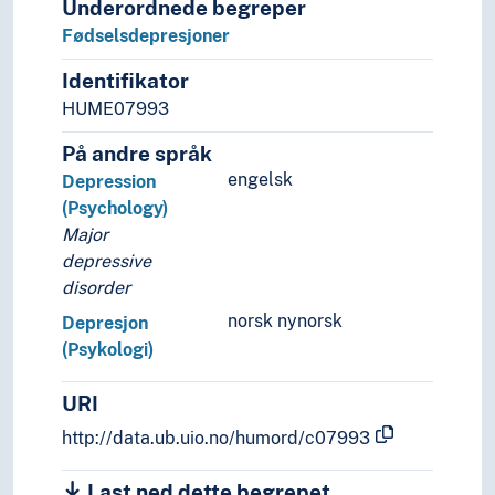
Underordnede begreper
Sympati
Fødselsdepresjoner
Tillit
Tretthet
Identifikator
Tristhet
HUME07993
Trivsel
På andre språk
Trygghet
engelsk
Depression
Utrygghet
(Psychology)
Ydmykelse
Major
Håp
depressive
Konsentrasjon
disorder
Beslutningspsykologi
Biologisk psykologi
norsk nynorsk
Depresjon
Det uhyggelige
(Psykologi)
Dybdepsykologi
Etnopsykologi
URI
Evolusjonspsykologi
http://data.ub.uio.no/humord/c07993
Familiepsykologi
Fenomenologisk psykologi
Last ned dette begrepet