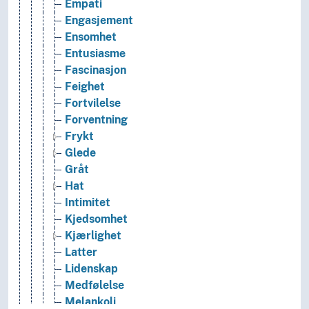
Empati
Engasjement
Ensomhet
Entusiasme
Fascinasjon
Feighet
Fortvilelse
Forventning
Frykt
Glede
Gråt
Hat
Intimitet
Kjedsomhet
Kjærlighet
Latter
Lidenskap
Medfølelse
Melankoli