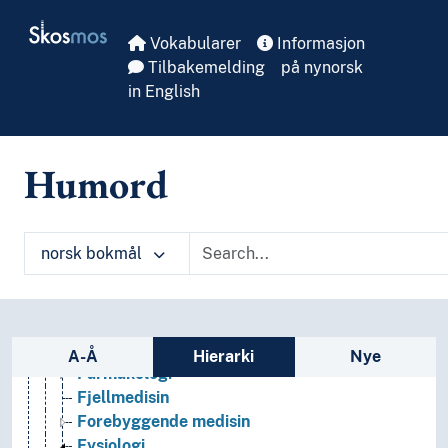
Skip to main
Kroppen
Skosmos
Medisin
Vokabularer
Informasjon
Akuttmedisin
Tilbakemelding
på nynorsk
Allmennmedisin
in English
Alternativ medisin
Anatomi
Arbeidsmedisin
Humord
Audiologi
Bevissthetsforstyrrelser
Biomedisin
norsk bokmål
Diagnostikk
Eksperimenter (Medisin)
Epidemiologi
Etiologi
Sidefelt: navigér i vokabularet på ulike m
Evolusjonær medisin
A-Å
Hierarki
Nye
Farmakologi
Fjellmedisin
Forebyggende medisin
Fysiologi