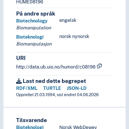
Nevrovitenskap
HUME08196
Patogener
På andre språk
Patologi
engelsk
Biotechnology
Psykiatri
Biomanipulation
Rettsmedisin
Screening (Medisin)
norsk nynorsk
Bioteknologi
Sexologi
Biomanipulasjon
Sosialmedisin
Telemedisin
URI
Veterinærmedisin
http://data.ub.uio.no/humord/c08196
Odontologi
Pleie
Last ned dette begrepet
Psykisk helse
RDF/XML
TURTLE
JSON-LD
Sykdommer
Opprettet 21.03.1994, sist endret 04.06.2026
Terapi
Historie og historiefaget
Humaniora
Informatikk og informasjonsteknologi
Tilsvarende
Ingeniørfag
Bioteknologi
Norsk WebDewey