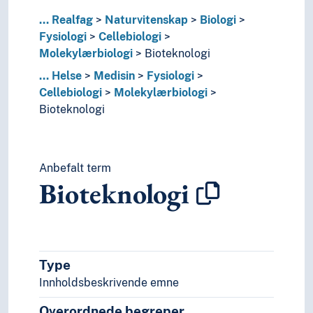
Endokrinologi
...
Realfag
Naturvitenskap
Biologi
Fordøyelsessystemet
Fysiologi
Cellebiologi
Fysiologiske effekter
Molekylærbiologi
Bioteknologi
Gerontologi
...
Helse
Medisin
Fysiologi
Idrettsfysiologi
Cellebiologi
Molekylærbiologi
Inkontinens
Bioteknologi
Klinisk fysiologi
Komparativ fysiologi
Kronobiologi
Menneskets fysiologi
Anbefalt term
Muskel-skjelett-systemet
Bioteknologi
Nervesystemet
Reguleringsmekanismer
Reproduksjonsbiologi
Respirasjonssystemet
Sirkulasjonssystemet
Type
Spenst
Innholdsbeskrivende emne
Vekst
Overordnede begreper
Fødselsvitenskap