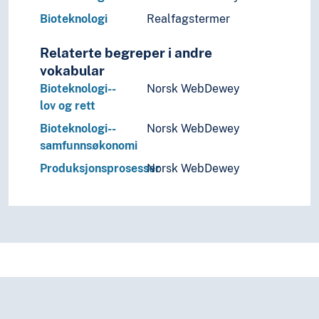
Kulturkunnskap
Bioteknologi
Realfagstermer
Kunst
Lingvistikk
Relaterte begreper i andre
Litteratur
vokabular
Navn, personer og skikkelser
Bioteknologi--
Norsk WebDewey
Næringsliv og økonomi
lov og rett
Pedagogikk
Bioteknologi--
Norsk WebDewey
Psykologi
samfunnsøkonomi
Realfag
Matematikk
Produksjonsprosesser
Norsk WebDewey
Naturvitenskap
Astronomi
Biologi
(biologi etter type)
Arter (Biologi)
Biologiske effekter
Biologiske systemer
Botanikk
Evolusjon