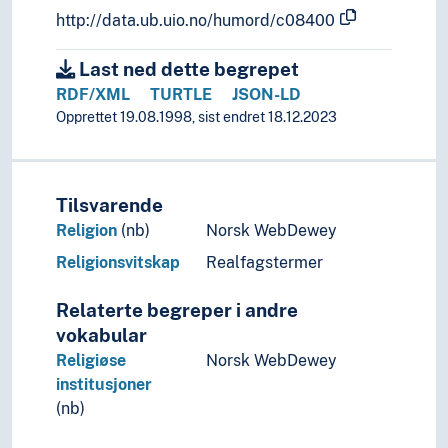
http://data.ub.uio.no/humord/c08400
Last ned dette begrepet
RDF/XML
TURTLE
JSON-LD
Opprettet 19.08.1998, sist endret 18.12.2023
Tilsvarende
Religion
(nb)
Norsk WebDewey
Religionsvitskap
Realfagstermer
Relaterte begreper i andre
vokabular
Religiøse
Norsk WebDewey
institusjoner
(nb)