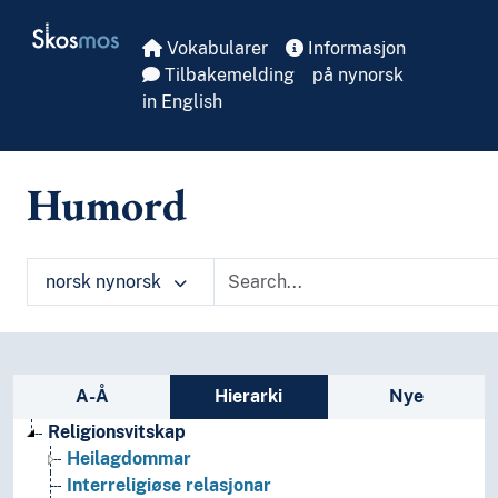
Skip to main
Skosmos
Vokabularer
Informasjon
Tilbakemelding
på nynorsk
in English
Humord
norsk nynorsk
Sidefelt: navigér i vokabularet på ulike m
A-Å
Hierarki
Nye
Religionsvitskap
Heilagdommar
Interreligiøse relasjonar