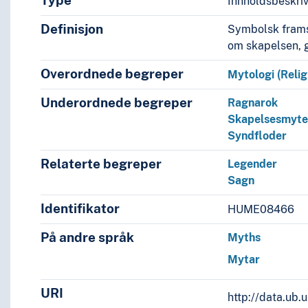
Type
Innholdsbeskri
Definisjon
Symbolsk framsti
om skapelsen, 
Overordnede begreper
Mytologi (Relig
Underordnede begreper
Ragnarok
Skapelsesmyte
Syndfloder
Relaterte begreper
Legender
Sagn
Identifikator
HUME08466
På andre språk
Myths
Mytar
URI
http://data.ub