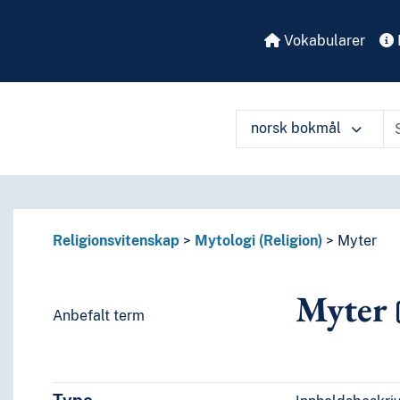
Vokabularer
norsk bokmål
å ulike måter
Religionsvitenskap
Mytologi (Religion)
Myter
Myter
Anbefalt term