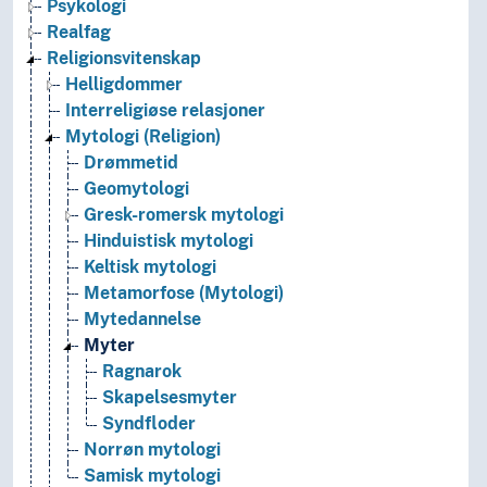
Psykologi
Realfag
Religionsvitenskap
Helligdommer
Interreligiøse relasjoner
Mytologi (Religion)
Drømmetid
Geomytologi
Gresk-romersk mytologi
Hinduistisk mytologi
Keltisk mytologi
Metamorfose (Mytologi)
Mytedannelse
Myter
Ragnarok
Skapelsesmyter
Syndfloder
Norrøn mytologi
Samisk mytologi