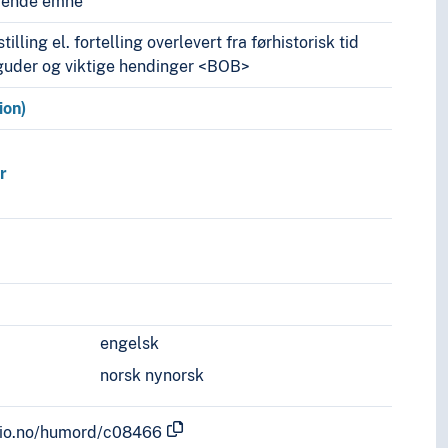
vende emne
lling el. fortelling overlevert fra førhistorisk tid
guder og viktige hendinger <BOB>
ion)
r
engelsk
norsk nynorsk
.uio.no/humord/c08466