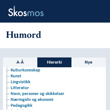
Skip to main
Filosofi
Skosmos
Folkegrupper
Formtermer
Fritid og sport
Generelt
Humord
Geografiske navn og historiske stedsnavn
Helse
Historie og historiefaget
Humaniora
Informatikk og informasjonsteknologi
Sidefelt: navigér i vokabularet p
A-Å
Hierarki
Nye
Ingeniørfag
Kulturkunnskap
Kunst
Lingvistikk
Litteratur
Navn, personer og skikkelser
Næringsliv og økonomi
Pedagogikk