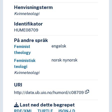
Henvisningsterm
Kvinneteologi
Identifikator
HUME08709
På andre språk
engelsk
Feminist
theology
norsk nynorsk
Feministisk
teologi
Kvinneteologi
URI
http://data.ub.uio.no/humord/c08709
Last ned dette begrepet
RDF/XML
TURTLE
JSON-LD