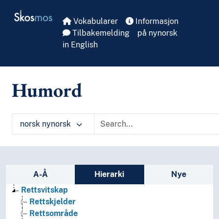
Skip to main
Skosmos
Vokabularer
Informasjon
Tilbakemelding
på nynorsk
in English
Humord
norsk nynorsk
Sidefelt: navigér i vokabularet på ulike m
A-Å
Hierarki
Nye
Rettsvitskap
Rettskjelder
Rettsområde