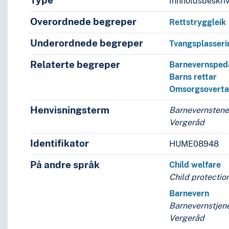
Type
Innholdsbeskri
Overordnede begreper
Rettstryggleik
Underordnede begreper
Tvangsplasseri
Relaterte begreper
Barnevernsped
Barns rettar
Omsorgsoverta
Henvisningsterm
Barnevernstene
Vergeråd
Identifikator
HUME08948
På andre språk
Child welfare
Child protectio
Barnevern
Barnevernstjen
Vergeråd