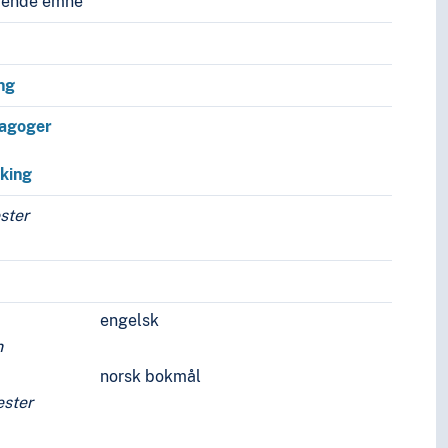
vende emne
ng
agoger
king
ster
engelsk
n
norsk bokmål
ester