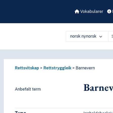
Vokabularer
norsk nynorsk
å ulike måter
Rettsvitskap
Rettstryggleik
Barnevern
Barnev
Anbefalt term