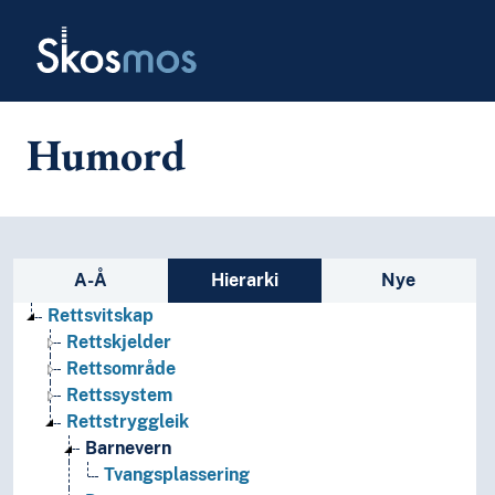
Skip to main
Skosmos
Humord
Sidefelt: navigér i vokabularet p
A-Å
Hierarki
Nye
Rettsvitskap
Rettskjelder
Rettsområde
Rettssystem
Rettstryggleik
Barnevern
Tvangsplassering