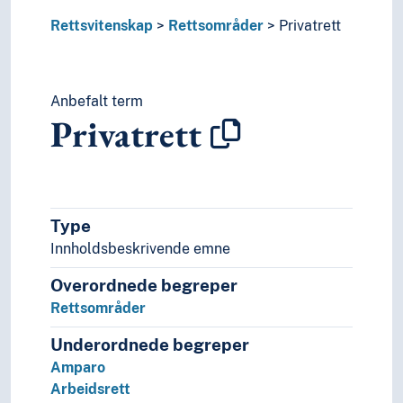
Sjørett
Rettsvitenskap
Rettsområder
Privatrett
Tingsrett
Trygderett
Rettsfilosofi
Rettshistorie
Anbefalt term
Privatrett
Rettshåndhevelse
Rettsoppfatning
Rettsteori
Utlendingsrett
Rettssikkerhet
Type
Rettssystemer
Innholdsbeskrivende emne
Samfunnsvitenskap
Språk
Overordnede begreper
Tid i enheter, stadier og perioder
Rettsområder
Underordnede begreper
Amparo
Arbeidsrett