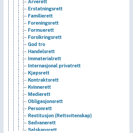
Arverett
Erstatningsrett
Familierett
Foreningsrett
Formuerett
Forsikringsrett
God tro
Handelsrett
Immaterialrett
Internasjonal privatrett
Kjøpsrett
Kontraktsrett
Kvinnerett
Medierett
Obligasjonsrett
Personrett
Restitusjon (Rettsvitenskap)
Sedvanerett
Selskapsrett