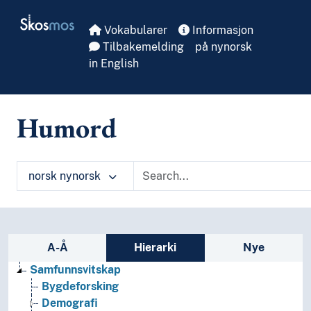
Skip to main
Skosmos
Vokabularer
Informasjon
Tilbakemelding
på nynorsk
in English
Humord
norsk nynorsk
Sidefelt: navigér i vokabularet på ulike m
A-Å
Hierarki
Nye
Samfunnsvitskap
Bygdeforsking
Demografi