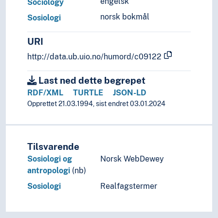
engelsk
Sociology
norsk bokmål
Sosiologi
URI
http://data.ub.uio.no/humord/c09122
Last ned dette begrepet
RDF/XML
TURTLE
JSON-LD
Opprettet 21.03.1994, sist endret 03.01.2024
Tilsvarende
Sosiologi og
Norsk WebDewey
antropologi
(nb)
Sosiologi
Realfagstermer