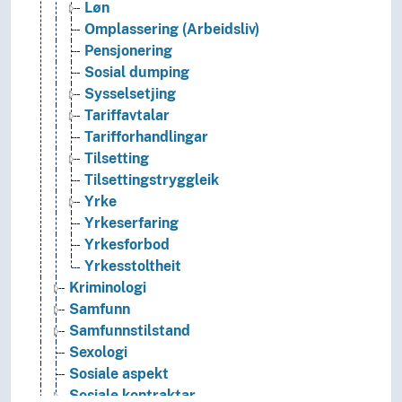
Løn
Omplassering (Arbeidsliv)
Pensjonering
Sosial dumping
Sysselsetjing
Tariffavtalar
Tarifforhandlingar
Tilsetting
Tilsettingstryggleik
Yrke
Yrkeserfaring
Yrkesforbod
Yrkesstoltheit
Kriminologi
Samfunn
Samfunnstilstand
Sexologi
Sosiale aspekt
Sosiale kontraktar