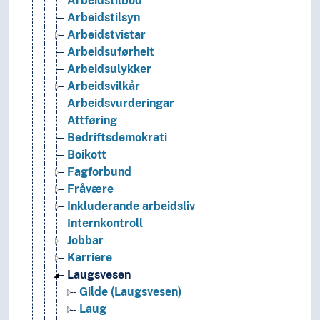
Arbeidstilbod
Arbeidstilsyn
Arbeidstvistar
Arbeidsuførheit
Arbeidsulykker
Arbeidsvilkår
Arbeidsvurderingar
Attføring
Bedriftsdemokrati
Boikott
Fagforbund
Fråvære
Inkluderande arbeidsliv
Internkontroll
Jobbar
Karriere
Laugsvesen
Gilde (Laugsvesen)
Laug