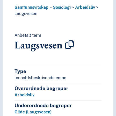
Sosiale problem
Samfunnsvitskap
Sosiologi
Arbeidsliv
Sosiale prosessar
Laugsvesen
Sosiale relasjonar
Sosiale rørsler
Sosiale skilnadar
Anbefalt term
Sosiale strukturar
Laugsvesen
Sosialstatistikk
Sosiologiske teoriar
Symbolsk interaksjonisme
Velferd
Statistikk
Type
Statsvitskap
Innholdsbeskrivende emne
Teori og metode (Samfunnsvitskap)
Overordnede begreper
Arbeidsliv
Underordnede begreper
Gilde (Laugsvesen)