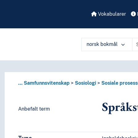
Vokabularer
norsk bokmål
å ulike måter
...
Samfunnsvitenskap
Sosiologi
Sosiale prosess
Språks
Anbefalt term