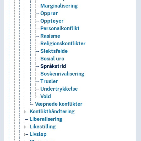
Marginalisering
Opprør
Opptøyer
Personalkonflikt
Rasisme
Religionskonflikter
Slektsfeide
Sosial uro
Språkstrid
Søskenrivalisering
Trusler
Undertrykkelse
Vold
Væpnede konflikter
Konflikthåndtering
Liberalisering
Likestilling
Livsløp