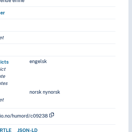
vende emne
ter
et
engelsk
icts
ict
ute
utes
norsk nynorsk
et
.uio.no/humord/c09238
RTLE
JSON-LD