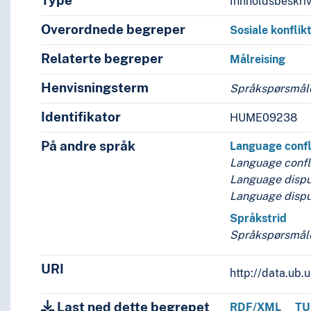
Type
Innholdsbeskri
Overordnede begreper
Sosiale konflik
Relaterte begreper
Målreising
Henvisningsterm
Språkspørsmål
Identifikator
HUME09238
På andre språk
Language confl
Language confl
Language disp
Language disp
Språkstrid
Språkspørsmål
URI
http://data.ub
Last ned dette begrepet
RDF/XML
TU