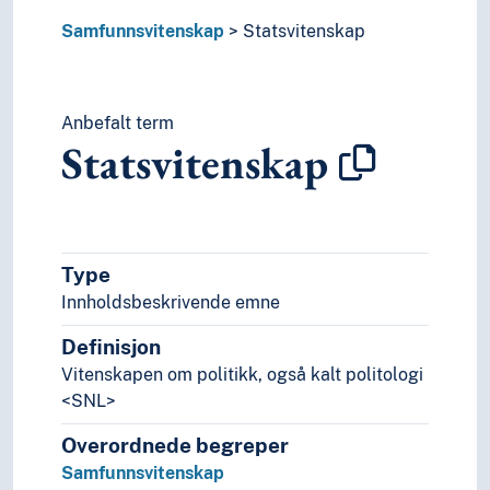
Politiske prosesser
Samfunnsvitenskap
Statsvitenskap
Politiske systemer
Rettsoppgjør
Revolusjon
Sikkerhet (Statsvitenskap)
Anbefalt term
Statsvitenskap
Stat
Statsborgerskap
Statskupp
Statsmakt
Stormakter
Type
Styresett
Innholdsbeskrivende emne
Verdenssamfunn
Teori og metode (Samfunnsvitenskap)
Definisjon
Språk
Vitenskapen om politikk, også kalt politologi
Tid i enheter, stadier og perioder
<SNL>
Overordnede begreper
Samfunnsvitenskap