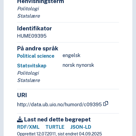
Henvisningsterm
Politologi
Statslære
Identifikator
HUME09395
På andre språk
engelsk
Political science
norsk nynorsk
Statsvitskap
Politologi
Statslære
URI
http://data.ub.uio.no/humord/c09395
Last ned dette begrepet
RDF/XML
TURTLE
JSON-LD
Opprettet 12.07.2011, sist endret 04.09.2025