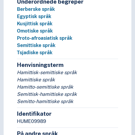
Underordnede begreper
Språkhistorie
Berberske språk
Språkkultur
Egyptisk språk
Tid i enheter, stadier og perioder
Kusjittisk språk
Omotiske språk
Proto-afroasiatisk språk
Semittiske språk
Tsjadiske språk
Henvisningsterm
Hamittisk-semittiske språk
Hamittiske språk
Hamitto-semittiske språk
Semittisk-hamittiske språk
Semitto-hamittiske språk
Identifikator
HUME09989
På andre språk