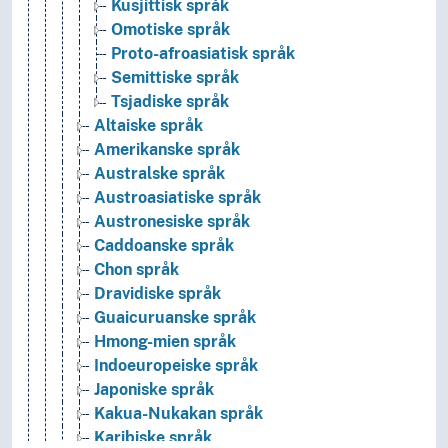
Kusjittisk språk
Omotiske språk
Proto-afroasiatisk språk
Semittiske språk
Tsjadiske språk
Altaiske språk
Amerikanske språk
Australske språk
Austroasiatiske språk
Austronesiske språk
Caddoanske språk
Chon språk
Dravidiske språk
Guaicuruanske språk
Hmong-mien språk
Indoeuropeiske språk
Japoniske språk
Kakua-Nukakan språk
Karibiske språk