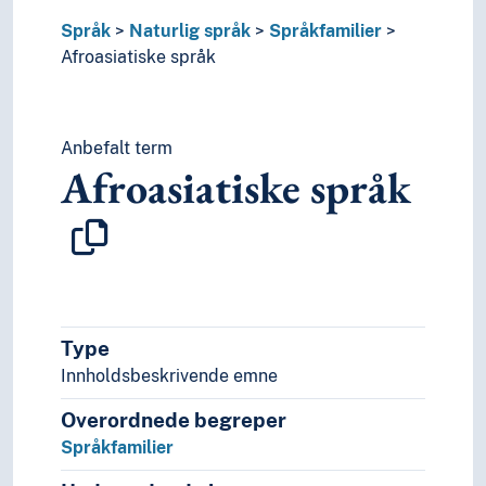
Kaukasiske språk
Språk
Naturlig språk
Språkfamilier
Koreansk språk
Afroasiatiske språk
Mataguyanske språk
Munda språk (Språkfamilie)
Nostratiske hypotese
Paleoasiatiske språk
Anbefalt term
Afroasiatiske språk
Panoanske språk
Papuanske språk
Sinotibetanske språk
Språkisolat
Tai språk
Ugrupperte språk
Uralske språk
Type
Viet-muong språk
Innholdsbeskrivende emne
Substrat
Særspråk
Overordnede begreper
Truede språk
Språkfamilier
Verdensspråk
Språkevnen