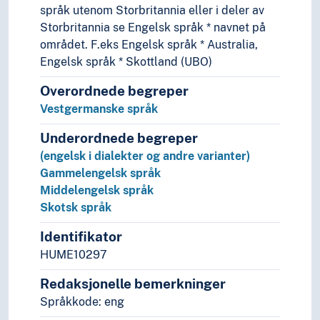
språk utenom Storbritannia eller i deler av
Språkhistorie
Storbritannia se Engelsk språk * navnet på
Språkkultur
området. F.eks Engelsk språk * Australia,
Tid i enheter, stadier og perioder
Engelsk språk * Skottland (UBO)
Overordnede begreper
Vestgermanske språk
Underordnede begreper
(engelsk i dialekter og andre varianter)
Gammelengelsk språk
Middelengelsk språk
Skotsk språk
Identifikator
HUME10297
Redaksjonelle bemerkninger
Språkkode: eng