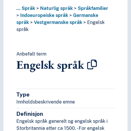
Kaukasiske språk
...
Språk
Naturlig språk
Språkfamilier
Koreansk språk
Indoeuropeiske språk
Germanske
Mataguyanske språk
språk
Vestgermanske språk
Engelsk
Munda språk (Språkfamilie)
språk
Nostratiske hypotese
Paleoasiatiske språk
Panoanske språk
Papuanske språk
Anbefalt term
Sinotibetanske språk
Engelsk språk
Språkisolat
Tai språk
Ugrupperte språk
Uralske språk
Type
Viet-muong språk
Substrat
Innholdsbeskrivende emne
Særspråk
Definisjon
Truede språk
Engelsk språk generelt og engelsk språk i
Verdensspråk
Storbritannia etter ca 1500. - For engelsk
Språkevnen