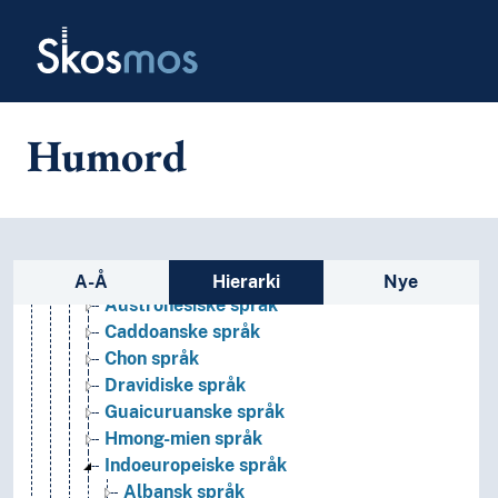
Skip to main
Pidgin- og kreolspråk
Skosmos
Sjargong
Skjulespråk
Sosiolekter
Språkfamilier
Humord
Afrikanske språk
Afroasiatiske språk
Altaiske språk
Amerikanske språk
Australske språk
Sidefelt: navigér i vokabularet p
Austroasiatiske språk
A-Å
Hierarki
Nye
Austronesiske språk
Caddoanske språk
Chon språk
Dravidiske språk
Guaicuruanske språk
Hmong-mien språk
Indoeuropeiske språk
Albansk språk