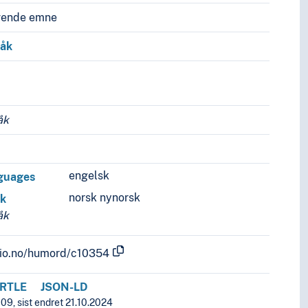
vende emne
råk
åk
engelsk
nguages
norsk nynorsk
åk
åk
.uio.no/humord/c10354
RTLE
JSON-LD
09, sist endret 21.10.2024