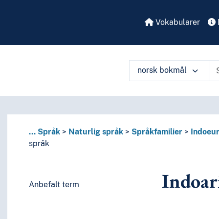
Vokabularer
norsk bokmål
å ulike måter
...
Språk
Naturlig språk
Språkfamilier
Indoeur
språk
Indoar
Anbefalt term