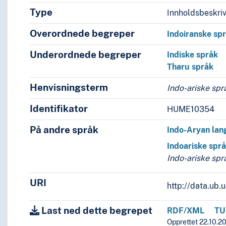
Type
Innholdsbeskri
Overordnede begreper
Indoiranske sp
Underordnede begreper
Indiske språk
Tharu språk
Henvisningsterm
Indo-ariske spr
Identifikator
HUME10354
På andre språk
Indo-Aryan la
Indoariske spr
Indo-ariske spr
URI
http://data.ub
Last ned dette begrepet
RDF/XML
TU
Opprettet 22.10.20