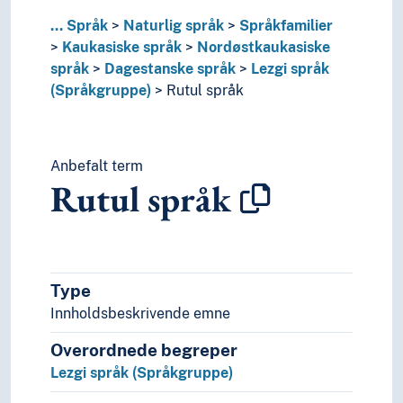
Verdensspråk
...
Språk
Naturlig språk
Språkfamilier
Språkevnen
Kaukasiske språk
Nordøstkaukasiske
Språkhistorie
språk
Dagestanske språk
Lezgi språk
Språkkultur
(Språkgruppe)
Rutul språk
Tid i enheter, stadier og perioder
Anbefalt term
Rutul språk
Type
Innholdsbeskrivende emne
Overordnede begreper
Lezgi språk (Språkgruppe)