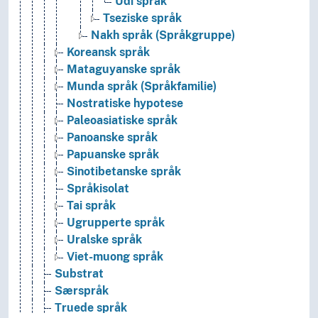
Udi språk
Tseziske språk
Nakh språk (Språkgruppe)
Koreansk språk
Mataguyanske språk
Munda språk (Språkfamilie)
Nostratiske hypotese
Paleoasiatiske språk
Panoanske språk
Papuanske språk
Sinotibetanske språk
Språkisolat
Tai språk
Ugrupperte språk
Uralske språk
Viet-muong språk
Substrat
Særspråk
Truede språk