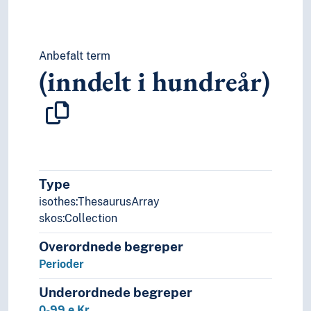
Anbefalt term
(inndelt i hundreår)
Type
isothes:ThesaurusArray
skos:Collection
Overordnede begreper
Perioder
Underordnede begreper
0-99 e.Kr.