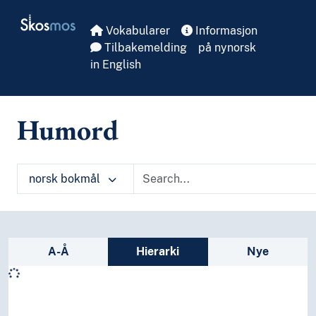
Skip to main
Skosmos
Vokabularer
Informasjon
Tilbakemelding
på nynorsk
in English
Humord
norsk bokmål
Sidefelt: navigér i vokabularet på ulike m
A-Å
Hierarki
Nye