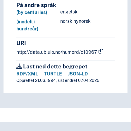
På andre språk
engelsk
(by centuries)
norsk nynorsk
(inndelt i
hundreår)
URI
http://data.ub.uio.no/humord/c10967
Last ned dette begrepet
RDF/XML
TURTLE
JSON-LD
Opprettet 21.03.1994, sist endret 07.04.2025