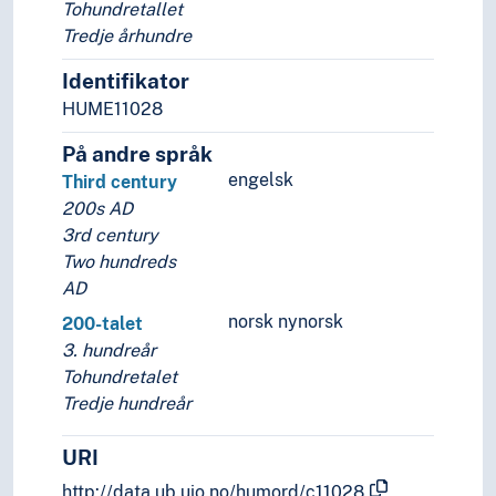
Tohundretallet
Tredje århundre
Identifikator
HUME11028
På andre språk
engelsk
Third century
200s AD
3rd century
Two hundreds
AD
norsk nynorsk
200-talet
3. hundreår
Tohundretalet
Tredje hundreår
URI
http://data.ub.uio.no/humord/c11028