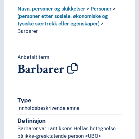
Døende
Navn, personer og skikkelser
Personer
Eidetikere
(personer etter sosiale, økonomiske og
Eksperter
fysiske særtrekk eller egenskaper)
Ektefeller
Barbarer
Elever
Elskerinner
Enkemenn
Enker
Anbefalt term
Barbarer
Enslige
Eremitter
Estetikere
Eventyrere
Evnukker
Type
Fattige
Innholdsbeskrivende emne
Feminister
Femme fatale
Definisjon
Fjernsynsseere
Barbarer var i antikkens Hellas betegnelse
Flerspråklige
på ikke-gresktalende person <UBO>
Folk flest