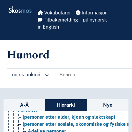
Skip to main
Formtermer
Skosmos
Fritid og sport
Vokabularer
Informasjon
Generelt
Tilbakemelding
på nynorsk
Geografiske navn og historiske stedsnavn
in English
Helse
Historie og historiefaget
Humaniora
Humord
Informatikk og informasjonsteknologi
Ingeniørfag
Kulturkunnskap
norsk bokmål
Kunst
Lingvistikk
Litteratur
Navn, personer og skikkelser
Sidefelt: navigér i vokabularet på ulike m
Navn (Fiktive personer, guder, gjenstander, funn osv
A-Å
Hierarki
Nye
Personer
(personer etter alder, kjønn og slektskap)
(personer etter sosiale, økonomiske og fysiske s
Adelige personer