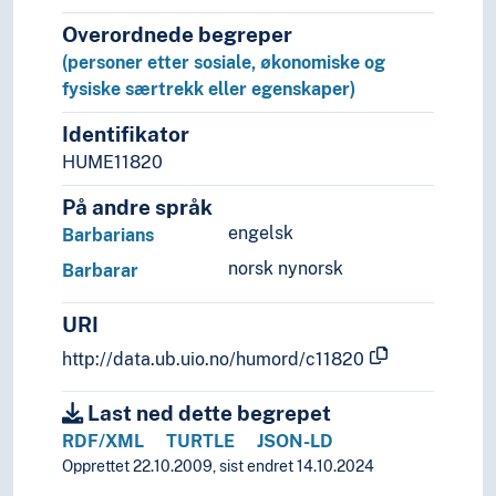
Folkelige behandlere
Overordnede begreper
Folkevalgte
(personer etter sosiale, økonomiske og
Forbrukere
fysiske særtrekk eller egenskaper)
Fornærmede
Forpaktere
Identifikator
Forsikringstakere
HUME11820
Forsøkspersoner
På andre språk
Forsørgere
engelsk
Barbarians
Forvaltere
Fotballhooligans
norsk nynorsk
Barbarar
Fotballsupportere
Frigivne
URI
Frimurere
http://data.ub.uio.no/humord/c11820
Frivillige
Funksjonshemmede
Last ned dette begrepet
Gamere
RDF/XML
TURTLE
JSON-LD
Gatebarn
Opprettet 22.10.2009, sist endret 14.10.2024
Genier