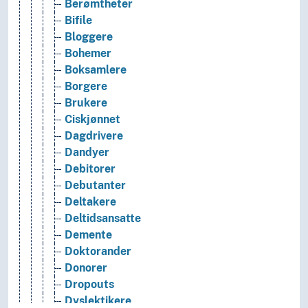
Berømtheter
Bifile
Bloggere
Bohemer
Boksamlere
Borgere
Brukere
Ciskjønnet
Dagdrivere
Dandyer
Debitorer
Debutanter
Deltakere
Deltidsansatte
Demente
Doktorander
Donorer
Dropouts
Dyslektikere