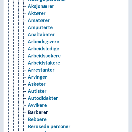
Aksjonærer
Aktører
Amatører
Amputerte
Analfabeter
Arbeidsgivere
Arbeidsledige
Arbeidssøkere
Arbeidstakere
Arrestanter
Arvinger
Asketer
Autister
Autodidakter
Avvikere
Barbarer
Beboere
Berusede personer