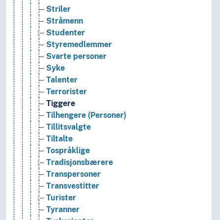
Striler
Stråmenn
Studenter
Styremedlemmer
Svarte personer
Syke
Talenter
Terrorister
Tiggere
Tilhengere (Personer)
Tillitsvalgte
Tiltalte
Tospråklige
Tradisjonsbærere
Transpersoner
Transvestitter
Turister
Tyranner