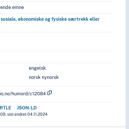
vende emne
 sosiale, økonomiske og fysiske særtrekk eller
engelsk
norsk nynorsk
.uio.no/humord/c12084
RTLE
JSON-LD
09, sist endret 04.11.2024