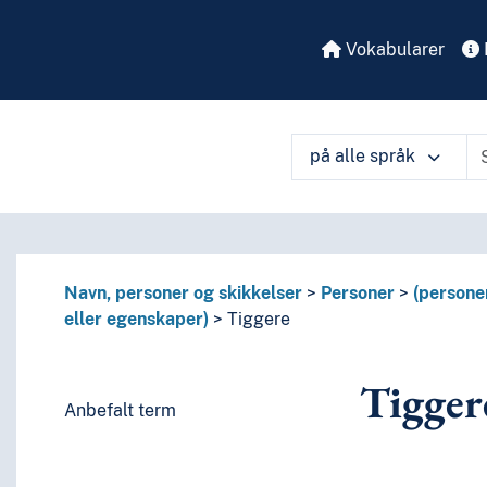
Vokabularer
på alle språk
å ulike måter
Navn, personer og skikkelser
Personer
(persone
eller egenskaper)
Tiggere
Tigger
Anbefalt term