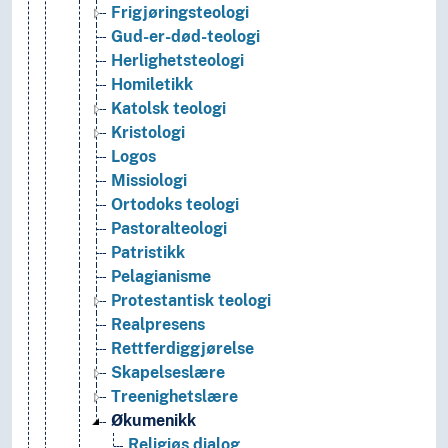
Frigjøringsteologi
Gud-er-død-teologi
Herlighetsteologi
Homiletikk
Katolsk teologi
Kristologi
Logos
Missiologi
Ortodoks teologi
Pastoralteologi
Patristikk
Pelagianisme
Protestantisk teologi
Realpresens
Rettferdiggjørelse
Skapelseslære
Treenighetslære
Økumenikk
Religiøs dialog