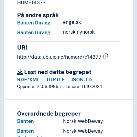
HUME14377
Syria
Sør-Korea
På andre språk
Tadsjikistan
engelsk
Banten Girang
Taiwan
norsk nynorsk
Banten Girang
Thailand
Turkmenistan
URI
Tyrkia
http://data.ub.uio.no/humord/c14377
Usbekistan
Vietnam
Last ned dette begrepet
(Asia i områder/regioner)
RDF/XML
TURTLE
JSON-LD
(elver i Asia)
Opprettet 21.06.1996, sist endret 11.10.2024
Palearktis
Europa
Havområder
Oseania
Overordnede begreper
Store landområder og imperier
Banten
Norsk WebDewey
Helse
Banten
Norsk WebDewey
Historie og historiefaget