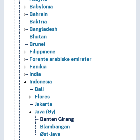
Babylonia
Bahrain
Baktria
Bangladesh
Bhutan
Brunei
Filippinene
Forente arabiske emirater
Fønikia
India
Indonesia
Bali
Flores
Jakarta
Java (Øy)
Banten Girang
Blambangan
Øst-Java