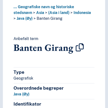
Kasakhstan
...
Geografiske navn og historiske
Kina
stedsnavn
Asia
(Asia i land)
Indonesia
Kirgisistan
Java (Øy)
Banten Girang
Kuwait
Laos
Libanon
Malaysia
Anbefalt term
Banten Girang
Maldivene
Moab
Mongolia
Myanmar
Nepal
Type
Nord-Korea
Geografisk
Oman
Pakistan
Overordnede begreper
Qatar
Java (Øy)
Saudi-Arabia
Singapore
Identifikator
Sri Lanka