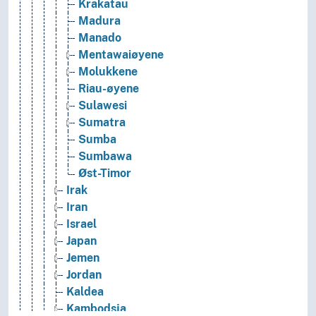
Krakatau
Madura
Manado
Mentawaiøyene
Molukkene
Riau-øyene
Sulawesi
Sumatra
Sumba
Sumbawa
Øst-Timor
Irak
Iran
Israel
Japan
Jemen
Jordan
Kaldea
Kambodsja