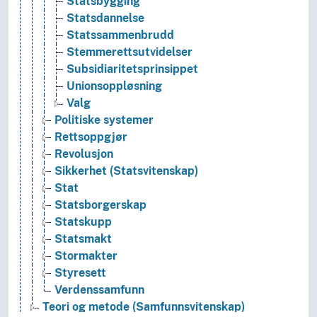
Statsbygging
Statsdannelse
Statssammenbrudd
Stemmerettsutvidelser
Subsidiaritetsprinsippet
Unionsoppløsning
Valg
Politiske systemer
Rettsoppgjør
Revolusjon
Sikkerhet (Statsvitenskap)
Stat
Statsborgerskap
Statskupp
Statsmakt
Stormakter
Styresett
Verdenssamfunn
Teori og metode (Samfunnsvitenskap)