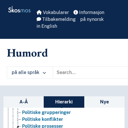
Folkevilje
Skip to main
Skosmos
Forvaltning
Vokabularer
Informasjon
Fred
Tilbakemelding
på nynorsk
Fredsforskning
in English
Hegemoni
Industriland
Koalisjoner
Humord
Krig
Menneskerettigheter
Myndigheter
Politikk
på alle språk
Politisk filosofi
Politisk makt
Politisk psykologi
Sidefelt: navigér i vokabularet på ulike m
Politisk virksomhet
A-Å
Hierarki
Nye
Politiske erklæringer
Politiske grupperinger
Politiske konflikter
Politiske prosesser