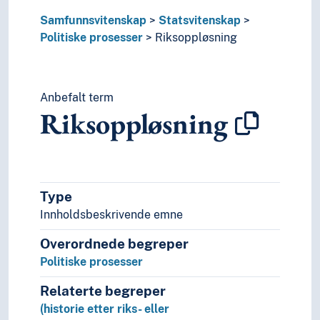
Språk
Samfunnsvitenskap
Statsvitenskap
Tid i enheter, stadier og perioder
Politiske prosesser
Riksoppløsning
Anbefalt term
Riksoppløsning
Type
Innholdsbeskrivende emne
Overordnede begreper
Politiske prosesser
Relaterte begreper
(historie etter riks- eller