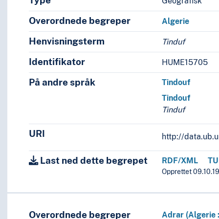
Type
Geografisk
Overordnede begreper
Algerie
Henvisningsterm
Tinduf
Identifikator
HUME15705
På andre språk
Tindouf
Tindouf
Tinduf
URI
http://data.ub
Last ned dette begrepet
RDF/XML
TU
Opprettet 09.10.19
Overordnede begreper
Adrar (Algerie :