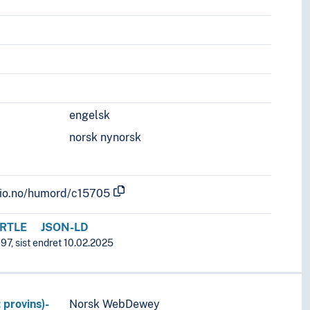
engelsk
norsk nynorsk
.uio.no/humord/c15705
RTLE
JSON-LD
97, sist endret 10.02.2025
 provins)-
Norsk WebDewey