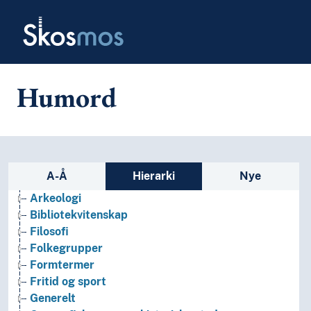
Skip to main
Skosmos
Humord
Sidefelt: navigér i vokabularet p
A-Å
Hierarki
Nye
Arkeologi
Bibliotekvitenskap
Filosofi
Folkegrupper
Formtermer
Fritid og sport
Generelt