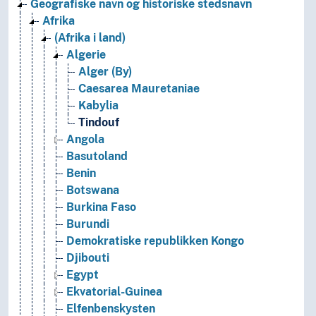
Geografiske navn og historiske stedsnavn
Afrika
(Afrika i land)
Algerie
Alger (By)
Caesarea Mauretaniae
Kabylia
Tindouf
Angola
Basutoland
Benin
Botswana
Burkina Faso
Burundi
Demokratiske republikken Kongo
Djibouti
Egypt
Ekvatorial-Guinea
Elfenbenskysten