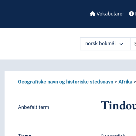
Vokabularer
norsk bokmål
å ulike måter
Geografiske navn og historiske stedsnavn
Afrika
Tindo
Anbefalt term