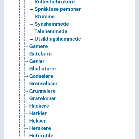
Rullestolbrukere
Språkløse personer
Stumme
Synshemmede
Talehemmede
Utviklingshemmede
Gamere
Gatebarn
Genier
Gladiatorer
Godseiere
Grenseloser
Grunneiere
Gråtekoner
Hackere
Harkier
Hekser
Herskere
Heterofile