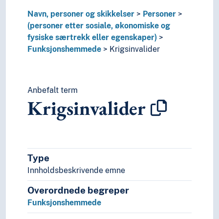
Hibakusha
Navn, personer og skikkelser
Personer
Hipstere
(personer etter sosiale, økonomiske og
Hjemløse
fysiske særtrekk eller egenskaper)
Hodejegere (Folk)
Funksjonshemmede
Krigsinvalider
Homofile
Huleboere
Humanister
Husokkupanter
Anbefalt term
Krigsinvalider
Hvite personer
Idrettsutøvere
Inaktive personer
Incels
Informanter
Type
Innflyttere
Innholdsbeskrivende emne
Innsatte
Institusjonaliserte personer
Overordnede begreper
Instruktører
Funksjonshemmede
Intellektuelle
Interessenter