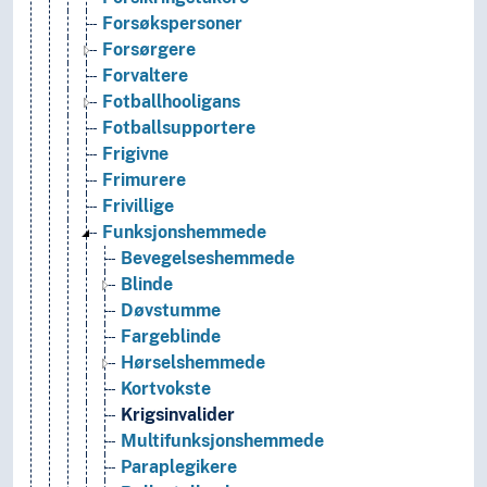
Forsøkspersoner
Forsørgere
Forvaltere
Fotballhooligans
Fotballsupportere
Frigivne
Frimurere
Frivillige
Funksjonshemmede
Bevegelseshemmede
Blinde
Døvstumme
Fargeblinde
Hørselshemmede
Kortvokste
Krigsinvalider
Multifunksjonshemmede
Paraplegikere