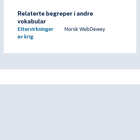
Ledere (Personer)
Leietakere
Relaterte begreper i andre
Leilendinger
vokabular
Lekfolk
Ettervirkninger
Norsk WebDewey
Lendmenn
av krig
Lesere
LHBT
Magikere
Mamelukker (Personer)
Medskyldige
Mesener
Migranter
Militærnektere
Militært personell
Mindreårige
Mistenkte
Mukbanger
Myrmenn
Naboer