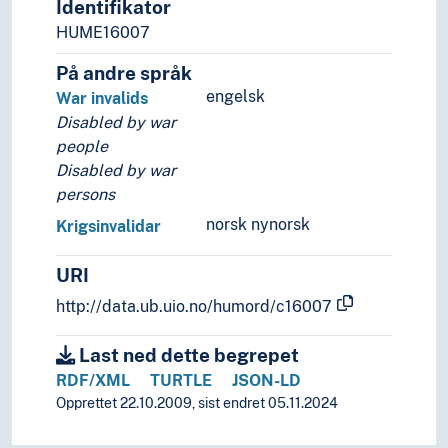
Identifikator
Interseksuelle personer
HUME16007
Investorer
Junkere
På andre språk
Kapitalister
engelsk
War invalids
Kjendiser
Disabled by war
Klassekamerater
people
Klienter
Disabled by war
Koblersker
persons
Kolleger
norsk nynorsk
Krigsinvalidar
Kolonister
Konfirmanter
URI
Kongelige personer
http://data.ub.uio.no/humord/c16007
Konkubiner
Kreditorer
Last ned dette begrepet
Krigsprofitører
RDF/XML
TURTLE
JSON-LD
Krigsseilere
Opprettet 22.10.2009, sist endret 05.11.2024
Kriminelle
Kunder